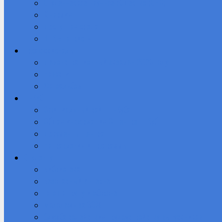
Студенческое научное общество (СНО)
Юнармия
Доступная среда
ВПК «Патриот»
Профессионалы
Демонстрационный экзамен 2026 году
Новости
Фотоальбом
IT-Куб
Официальный сайт IT-Куба
Общая информация О центре IT Куб
Документы Центра
Направления и программы
Студенту
Библиотека
Безопасный Интернет
Готов к труду и обороне
Молодежь за ЗОЖ
Служба содействия трудоустройству выпускников