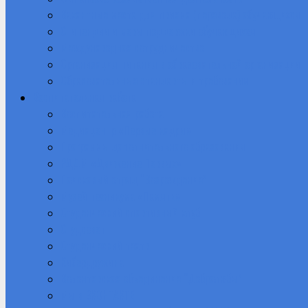
Вакантные места для приема (перевода) обучающихся
Стипендии и меры поддержки обучающихся
Международное сотрудничество
Организация питания в образовательной организации
Образовательные стандарты и требования
Воспитательная работа
Воспитательная работа
Медиацентр «Первые кадры»
Программы дополнительного образования
РДДМ «Движение Первых»
Поисковый отряд “Возрождение”
Музей техникума «Память»
Студенческий спортивный клуб
Студсовет
Студенческий театр
Кибердружина
Волонтерское объединение “Добролюбы”
Мы в ВКОНТАКТЕ