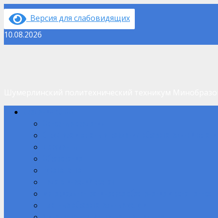
Перейти
Версия для слабовидящих
к
содержимому
10.08.2026
Шумерлинский политехнический техникум Минобраз
Основное
Сведения об ОО
меню
Основные сведения
Структура и органы управления образовательной орган
Документы
Образование
Руководство
Педагогический состав
Материально-техническое обеспечение и оснащенность
Платные образовательные услуги
Финансово-хозяйственная деятельность