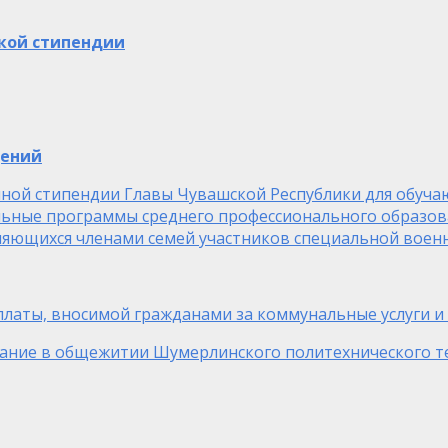
кой стипендии
щений
чной стипендии Главы Чувашской Республики для обуч
ные программы среднего профессионального образован
ляющихся членами семей участников специальной воен
а платы, вносимой гражданами за коммунальные услуги
ание в общежитии Шумерлинского политехнического т