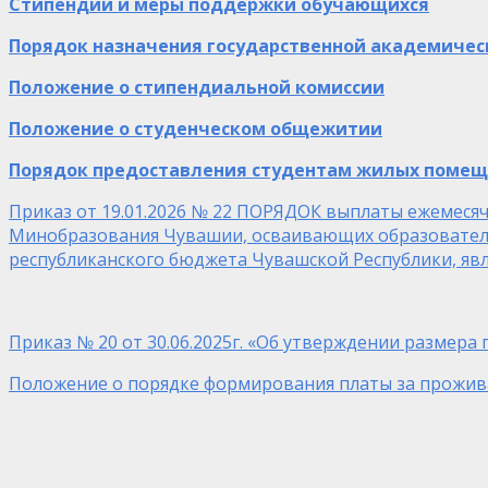
Стипендии и меры поддержки обучающихся
Порядок назначения государственной академичес
Положение о стипендиальной комиссии
Положение о студенческом общежитии
Порядок предоставления студентам жилых поме
Приказ от 19.01.2026 № 22 ПОРЯДОК выплаты ежемеся
Минобразования Чувашии, осваивающих образователь
республиканского бюджета Чувашской Республики, яв
Приказ № 20 от 30.06.2025г. «Об утверждении размер
Положение о порядке формирования платы за прожив