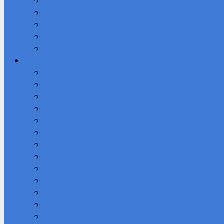
Стипендии и меры поддержки обучающихся
Международное сотрудничество
Организация питания в образовательной организации
Образовательные стандарты и требования
Воспитательная работа
Воспитательная работа
Медиацентр «Первые кадры»
Программы дополнительного образования
РДДМ «Движение Первых»
Поисковый отряд “Возрождение”
Музей техникума «Память»
Студенческий спортивный клуб
Студсовет
Студенческий театр
Кибердружина
Волонтерское объединение “Добролюбы”
Мы в ВКОНТАКТЕ
Студенческое научное общество (СНО)