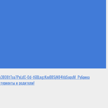
️ Рубрика
итуриенты и родители!