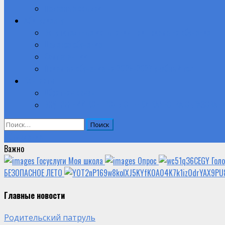
Полезные ссылки
Абитуриенту
Вступительные испытания при приеме на обучение.
Целевое обучение
Компетенции
Прием на обучение на 2026-2027 учебный год
Контакты
Обратная связь
ВНУТРЕННИЙ КОНТРОЛЬ ОЦЕНКИ КАЧЕСТВА ОБРАЗОВАН
Найти:
Объявление
Важно
Госуслуги Моя школа
Опрос
Гол
БЕЗОПАСНОЕ ЛЕТО
Главные новости
Родительский патруль