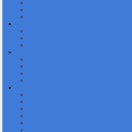
Юнармия
Доступная среда
ВПК «Патриот»
Профессионалы
Демонстрационный экзамен 2026 году
Новости
Фотоальбом
IT-Куб
Официальный сайт IT-Куба
Общая информация О центре IT Куб
Документы Центра
Направления и программы
Студенту
Библиотека
Безопасный Интернет
Готов к труду и обороне
Молодежь за ЗОЖ
Служба содействия трудоустройству выпускников
Противодействие коррупции