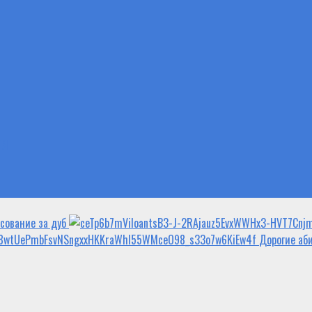
ИЯ
осование за дуб
Дорогие аб