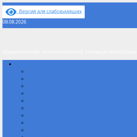
Перейти
Версия для слабовидящих
к
содержимому
08.08.2026
Шумерлинский политехнический техникум Минобраз
Основное
Сведения об ОО
меню
Основные сведения
Структура и органы управления образовательной орган
Документы
Образование
Руководство
Педагогический состав
Материально-техническое обеспечение и оснащенность
Платные образовательные услуги
Финансово-хозяйственная деятельность
Вакантные места для приема (перевода) обучающихся