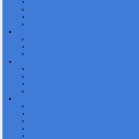
Студенческое научное общество (СНО)
Юнармия
Доступная среда
ВПК «Патриот»
Профессионалы
Демонстрационный экзамен 2026 году
Новости
Фотоальбом
IT-Куб
Официальный сайт IT-Куба
Общая информация О центре IT Куб
Документы Центра
Направления и программы
Студенту
Библиотека
Безопасный Интернет
Готов к труду и обороне
Молодежь за ЗОЖ
Служба содействия трудоустройству выпускников