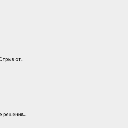
трыв от...
 решения....