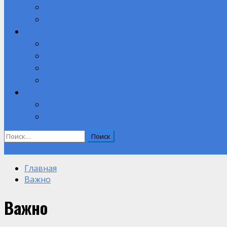
Противодействие коррупции
Полезные ссылки
Абитуриенту
Вступительные испытания при приеме на обучение.
Целевое обучение
Компетенции
Прием на обучение на 2026-2027 учебный год
Контакты
Обратная связь
ВНУТРЕННИЙ КОНТРОЛЬ ОЦЕНКИ КАЧЕСТВА ОБРАЗОВАН
Найти:
Объявление
Главная
Важно
Важно