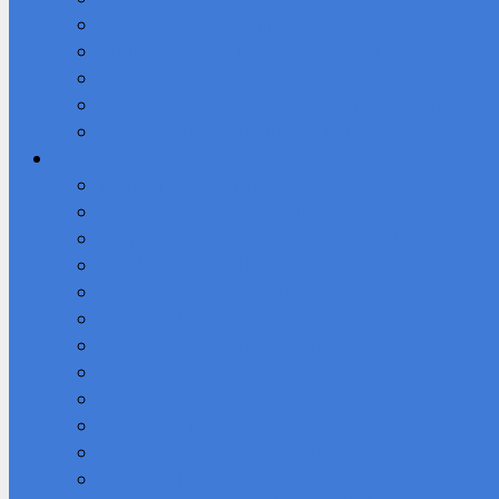
Вакантные места для приема (перевода) обучающихся
Стипендии и меры поддержки обучающихся
Международное сотрудничество
Организация питания в образовательной организации
Образовательные стандарты и требования
Воспитательная работа
Воспитательная работа
Медиацентр «Первые кадры»
Программы дополнительного образования
РДДМ «Движение Первых»
Поисковый отряд “Возрождение”
Музей техникума «Память»
Студенческий спортивный клуб
Студсовет
Студенческий театр
Кибердружина
Волонтерское объединение “Добролюбы”
Мы в ВКОНТАКТЕ