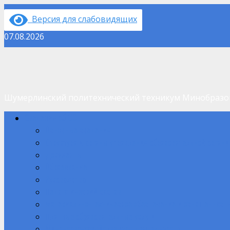
Перейти
Версия для слабовидящих
к
содержимому
07.08.2026
Шумерлинский политехнический техникум Минобраз
Основное
Сведения об ОО
меню
Основные сведения
Структура и органы управления образовательной орган
Документы
Образование
Руководство
Педагогический состав
Материально-техническое обеспечение и оснащенность
Платные образовательные услуги
Финансово-хозяйственная деятельность