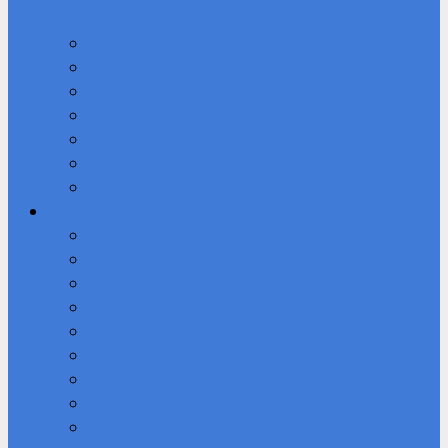
среда
Платные образовательные услуги
Финансово-хозяйственная деятельность
Вакантные места для приема (перевода) обучающихся
Стипендии и меры поддержки обучающихся
Международное сотрудничество
Организация питания в образовательной организации
Образовательные стандарты и требования
Воспитательная работа
Воспитательная работа
Медиацентр «Первые кадры»
Программы дополнительного образования
РДДМ «Движение Первых»
Поисковый отряд “Возрождение”
Музей техникума «Память»
Студенческий спортивный клуб
Студсовет
Студенческий театр