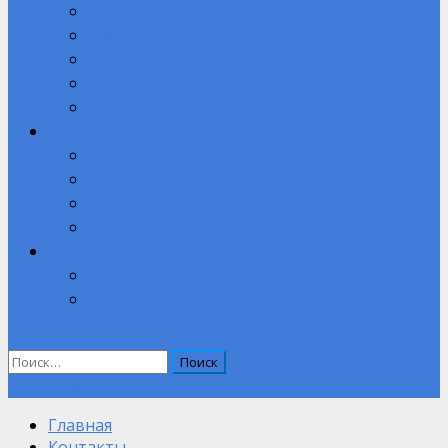
Готов к труду и обороне
Молодежь за ЗОЖ
Служба содействия трудоустройству выпускников
Противодействие коррупции
Полезные ссылки
Абитуриенту
Вступительные испытания при приеме на обучение.
Целевое обучение
Компетенции
Прием на обучение на 2026-2027 учебный год
Контакты
Обратная связь
ВНУТРЕННИЙ КОНТРОЛЬ ОЦЕНКИ КАЧЕСТВА
ОБРАЗОВАНИЯ
Найти:
Объявление
Главная
Контакты