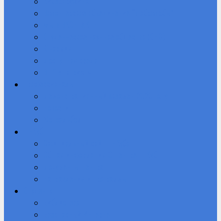
Кибердружина
Волонтерское объединение “Добролюбы”
Мы в ВКОНТАКТЕ
Студенческое научное общество (СНО)
Юнармия
Доступная среда
ВПК «Патриот»
Профессионалы
Демонстрационный экзамен 2026 году
Новости
Фотоальбом
IT-Куб
Официальный сайт IT-Куба
Общая информация О центре IT Куб
Документы Центра
Направления и программы
Студенту
Библиотека
Безопасный Интернет