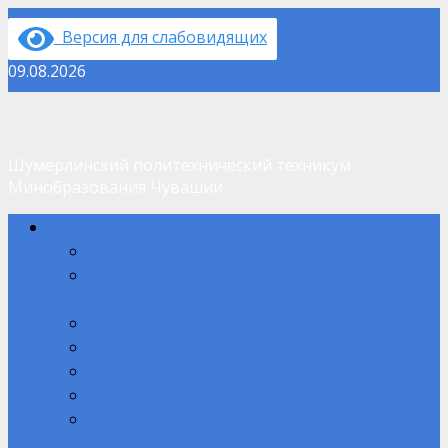
Перейти
Версия для слабовидящих
к
содержимому
09.08.2026
Шумерлинский политехнический техникум
Минобразования Чувашии
Основное
Сведения об ОО
меню
Основные сведения
Структура и органы управления образовательной
организацией
Документы
Образование
Руководство
Педагогический состав
Материально-техническое обеспечение и
оснащенность образовательного процесса. Доступная