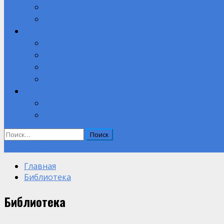
Противодействие коррупции
Полезные ссылки
Абитуриенту
Вступительные испытания при приеме на обучение.
Целевое обучение
Компетенции
Прием на обучение на 2026-2027 учебный год
Контакты
Обратная связь
ВНУТРЕННИЙ КОНТРОЛЬ ОЦЕНКИ КАЧЕСТВА ОБРАЗОВАН
Найти:
Объявление
Главная
Библиотека
Библиотека