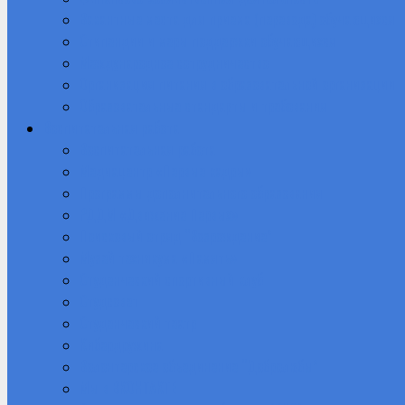
Вакантные места для приема (перевода) обучающихся
Стипендии и меры поддержки обучающихся
Международное сотрудничество
Организация питания в образовательной организации
Образовательные стандарты и требования
Воспитательная работа
Воспитательная работа
Медиацентр «Первые кадры»
Программы дополнительного образования
РДДМ «Движение Первых»
Поисковый отряд “Возрождение”
Музей техникума «Память»
Студенческий спортивный клуб
Студсовет
Студенческий театр
Кибердружина
Волонтерское объединение “Добролюбы”
Мы в ВКОНТАКТЕ