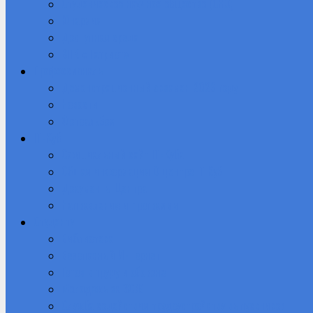
Студенческое научное общество (СНО)
Юнармия
Доступная среда
ВПК «Патриот»
Профессионалы
Демонстрационный экзамен 2026 году
Новости
Фотоальбом
IT-Куб
Официальный сайт IT-Куба
Общая информация О центре IT Куб
Документы Центра
Направления и программы
Студенту
Библиотека
Безопасный Интернет
Готов к труду и обороне
Молодежь за ЗОЖ
Служба содействия трудоустройству выпускников