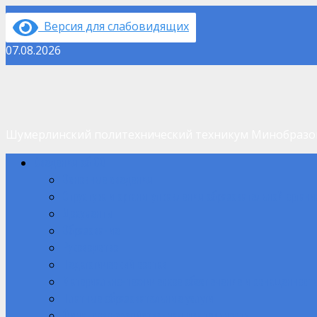
Перейти
Версия для слабовидящих
к
содержимому
07.08.2026
Шумерлинский политехнический техникум Минобраз
Основное
Сведения об ОО
меню
Основные сведения
Структура и органы управления образовательной орган
Документы
Образование
Руководство
Педагогический состав
Материально-техническое обеспечение и оснащенность
Платные образовательные услуги
Финансово-хозяйственная деятельность