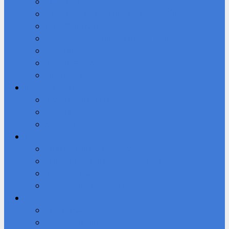
Кибердружина
Волонтерское объединение “Добролюбы”
Мы в ВКОНТАКТЕ
Студенческое научное общество (СНО)
Юнармия
Доступная среда
ВПК «Патриот»
Профессионалы
Демонстрационный экзамен 2026 году
Новости
Фотоальбом
IT-Куб
Официальный сайт IT-Куба
Общая информация О центре IT Куб
Документы Центра
Направления и программы
Студенту
Библиотека
Безопасный Интернет