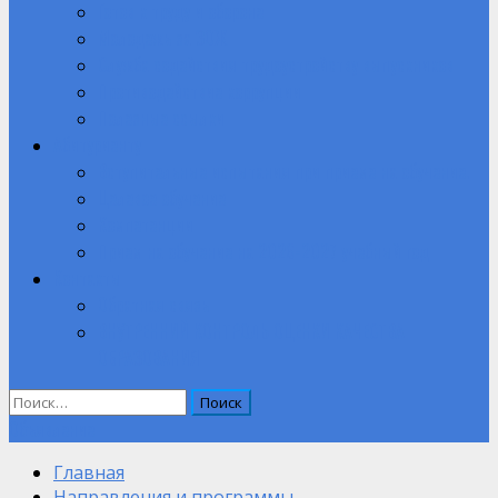
Готов к труду и обороне
Молодежь за ЗОЖ
Служба содействия трудоустройству выпускников
Противодействие коррупции
Полезные ссылки
Абитуриенту
Вступительные испытания при приеме на обучение.
Целевое обучение
Компетенции
Прием на обучение на 2026-2027 учебный год
Контакты
Обратная связь
ВНУТРЕННИЙ КОНТРОЛЬ ОЦЕНКИ КАЧЕСТВА
ОБРАЗОВАНИЯ
Найти:
Объявление
Главная
Направления и программы