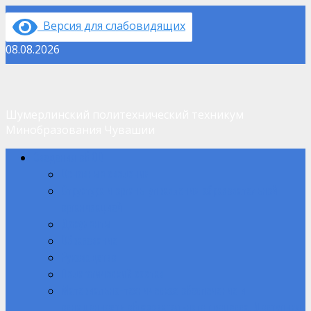
Перейти
Версия для слабовидящих
к
содержимому
08.08.2026
Шумерлинский политехнический техникум
Минобразования Чувашии
Основное
Сведения об ОО
меню
Основные сведения
Структура и органы управления образовательной
организацией
Документы
Образование
Руководство
Педагогический состав
Материально-техническое обеспечение и
оснащенность образовательного процесса. Доступная