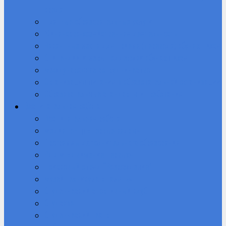
среда
Платные образовательные услуги
Финансово-хозяйственная деятельность
Вакантные места для приема (перевода) обучающихся
Стипендии и меры поддержки обучающихся
Международное сотрудничество
Организация питания в образовательной организации
Образовательные стандарты и требования
Воспитательная работа
Воспитательная работа
Медиацентр «Первые кадры»
Программы дополнительного образования
РДДМ «Движение Первых»
Поисковый отряд “Возрождение”
Музей техникума «Память»
Студенческий спортивный клуб
Студсовет
Студенческий театр