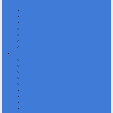
среда
Платные образовательные услуги
Финансово-хозяйственная деятельность
Вакантные места для приема (перевода) обучающихся
Стипендии и меры поддержки обучающихся
Международное сотрудничество
Организация питания в образовательной организации
Образовательные стандарты и требования
Воспитательная работа
Воспитательная работа
Медиацентр «Первые кадры»
Программы дополнительного образования
РДДМ «Движение Первых»
Поисковый отряд “Возрождение”
Музей техникума «Память»
Студенческий спортивный клуб
Студсовет
Студенческий театр