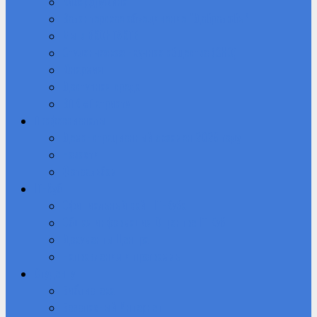
Кибердружина
Волонтерское объединение “Добролюбы”
Мы в ВКОНТАКТЕ
Студенческое научное общество (СНО)
Юнармия
Доступная среда
ВПК «Патриот»
Профессионалы
Демонстрационный экзамен 2026 году
Новости
Фотоальбом
IT-Куб
Официальный сайт IT-Куба
Общая информация О центре IT Куб
Документы Центра
Направления и программы
Студенту
Библиотека
Безопасный Интернет