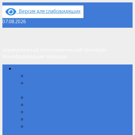
Перейти
Версия для слабовидящих
к
содержимому
07.08.2026
Шумерлинский политехнический техникум
Минобразования Чувашии
Основное
Сведения об ОО
меню
Основные сведения
Структура и органы управления образовательной
организацией
Документы
Образование
Руководство
Педагогический состав
Материально-техническое обеспечение и
оснащенность образовательного процесса. Доступная