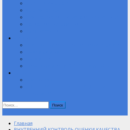
Готов к труду и обороне
Молодежь за ЗОЖ
Служба содействия трудоустройству выпускников
Противодействие коррупции
Полезные ссылки
Абитуриенту
Вступительные испытания при приеме на обучение.
Целевое обучение
Компетенции
Прием на обучение на 2026-2027 учебный год
Контакты
Обратная связь
ВНУТРЕННИЙ КОНТРОЛЬ ОЦЕНКИ КАЧЕСТВА
ОБРАЗОВАНИЯ
Найти:
Объявление
Главная
ВНУТРЕННИЙ КОНТРОЛЬ ОЦЕНКИ КАЧЕСТВА