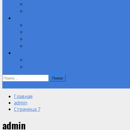
Противодействие коррупции
Полезные ссылки
Абитуриенту
Вступительные испытания при приеме на обучение.
Целевое обучение
Компетенции
Прием на обучение на 2026-2027 учебный год
Контакты
Обратная связь
ВНУТРЕННИЙ КОНТРОЛЬ ОЦЕНКИ КАЧЕСТВА ОБРАЗОВАН
Найти:
Объявление
Главная
admin
Страница 7
admin