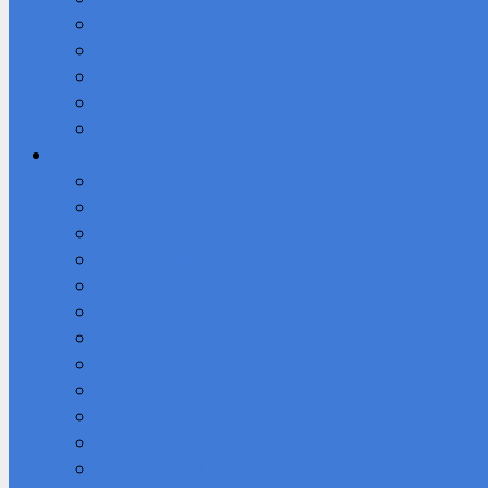
Вакантные места для приема (перевода) обучающихся
Стипендии и меры поддержки обучающихся
Международное сотрудничество
Организация питания в образовательной организации
Образовательные стандарты и требования
Воспитательная работа
Воспитательная работа
Медиацентр «Первые кадры»
Программы дополнительного образования
РДДМ «Движение Первых»
Поисковый отряд “Возрождение”
Музей техникума «Память»
Студенческий спортивный клуб
Студсовет
Студенческий театр
Кибердружина
Волонтерское объединение “Добролюбы”
Мы в ВКОНТАКТЕ