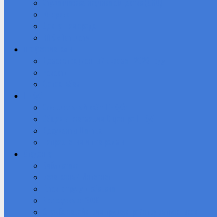
Студенческое научное общество (СНО)
Юнармия
Доступная среда
ВПК «Патриот»
Профессионалы
Демонстрационный экзамен 2026 году
Новости
Фотоальбом
IT-Куб
Официальный сайт IT-Куба
Общая информация О центре IT Куб
Документы Центра
Направления и программы
Студенту
Библиотека
Безопасный Интернет
Готов к труду и обороне
Молодежь за ЗОЖ
Служба содействия трудоустройству выпускников