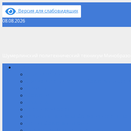
Перейти
Версия для слабовидящих
к
содержимому
08.08.2026
Шумерлинский политехнический техникум Минобраз
Основное
Сведения об ОО
меню
Основные сведения
Структура и органы управления образовательной орган
Документы
Образование
Руководство
Педагогический состав
Материально-техническое обеспечение и оснащенность
Платные образовательные услуги
Финансово-хозяйственная деятельность