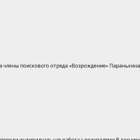
 члены поискового отряда «Возрождение» Паранькина 
переди индивидуальная работа с родителями В технику