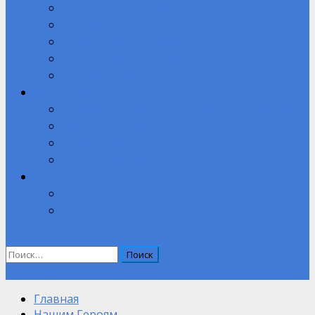
Готов к труду и обороне
Молодежь за ЗОЖ
Служба содействия трудоустройству выпускников
Противодействие коррупции
Полезные ссылки
Абитуриенту
Вступительные испытания при приеме на обучение.
Целевое обучение
Компетенции
Прием на обучение на 2026-2027 учебный год
Контакты
Обратная связь
ВНУТРЕННИЙ КОНТРОЛЬ ОЦЕНКИ КАЧЕСТВА
ОБРАЗОВАНИЯ
Найти:
Объявление
Главная
Нашим Героям