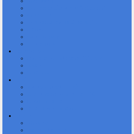
Кибердружина
Волонтерское объединение “Добролюбы”
Мы в ВКОНТАКТЕ
Студенческое научное общество (СНО)
Юнармия
Доступная среда
ВПК «Патриот»
Профессионалы
Демонстрационный экзамен 2026 году
Новости
Фотоальбом
IT-Куб
Официальный сайт IT-Куба
Общая информация О центре IT Куб
Документы Центра
Направления и программы
Студенту
Библиотека
Безопасный Интернет