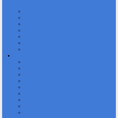
среда
Платные образовательные услуги
Финансово-хозяйственная деятельность
Вакантные места для приема (перевода) обучающихся
Стипендии и меры поддержки обучающихся
Международное сотрудничество
Организация питания в образовательной организации
Образовательные стандарты и требования
Воспитательная работа
Воспитательная работа
Медиацентр «Первые кадры»
Программы дополнительного образования
РДДМ «Движение Первых»
Поисковый отряд “Возрождение”
Музей техникума «Память»
Студенческий спортивный клуб
Студсовет
Студенческий театр