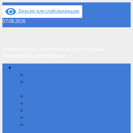
Перейти
Версия для слабовидящих
к
содержимому
07.08.2026
Шумерлинский политехнический техникум
Минобразования Чувашии
Основное
Сведения об ОО
меню
Основные сведения
Структура и органы управления образовательной
организацией
Документы
Образование
Руководство
Педагогический состав
Материально-техническое обеспечение и
оснащенность образовательного процесса. Доступная