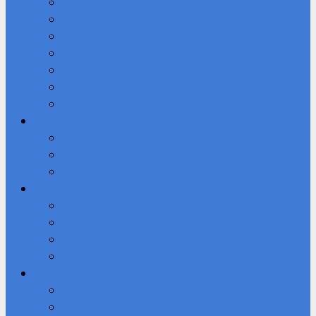
Кибердружина
Волонтерское объединение “Добролюбы”
Мы в ВКОНТАКТЕ
Студенческое научное общество (СНО)
Юнармия
Доступная среда
ВПК «Патриот»
Профессионалы
Демонстрационный экзамен 2026 году
Новости
Фотоальбом
IT-Куб
Официальный сайт IT-Куба
Общая информация О центре IT Куб
Документы Центра
Направления и программы
Студенту
Библиотека
Безопасный Интернет