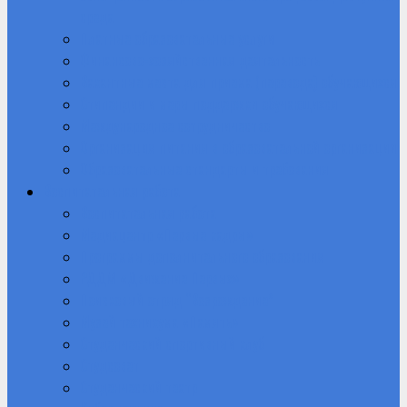
среда
Платные образовательные услуги
Финансово-хозяйственная деятельность
Вакантные места для приема (перевода) обучающихся
Стипендии и меры поддержки обучающихся
Международное сотрудничество
Организация питания в образовательной организации
Образовательные стандарты и требования
Воспитательная работа
Воспитательная работа
Медиацентр «Первые кадры»
Программы дополнительного образования
РДДМ «Движение Первых»
Поисковый отряд “Возрождение”
Музей техникума «Память»
Студенческий спортивный клуб
Студсовет
Студенческий театр