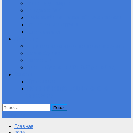
Готов к труду и обороне
Молодежь за ЗОЖ
Служба содействия трудоустройству выпускников
Противодействие коррупции
Полезные ссылки
Абитуриенту
Вступительные испытания при приеме на обучение.
Целевое обучение
Компетенции
Прием на обучение на 2026-2027 учебный год
Контакты
Обратная связь
ВНУТРЕННИЙ КОНТРОЛЬ ОЦЕНКИ КАЧЕСТВА
ОБРАЗОВАНИЯ
Найти:
Объявление
Главная
2026