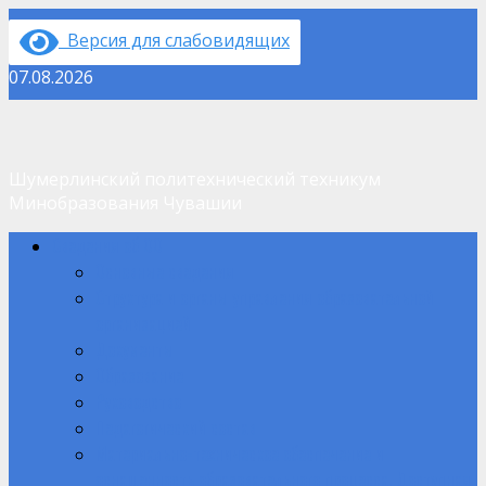
Перейти
Версия для слабовидящих
к
содержимому
07.08.2026
Шумерлинский политехнический техникум
Минобразования Чувашии
Основное
Сведения об ОО
меню
Основные сведения
Структура и органы управления образовательной
организацией
Документы
Образование
Руководство
Педагогический состав
Материально-техническое обеспечение и
оснащенность образовательного процесса. Доступная