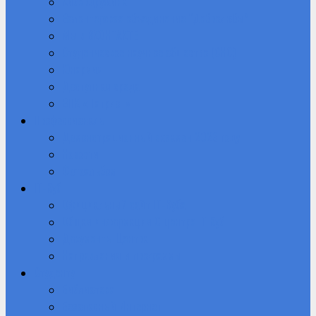
Кибердружина
Волонтерское объединение “Добролюбы”
Мы в ВКОНТАКТЕ
Студенческое научное общество (СНО)
Юнармия
Доступная среда
ВПК «Патриот»
Профессионалы
Демонстрационный экзамен 2026 году
Новости
Фотоальбом
IT-Куб
Официальный сайт IT-Куба
Общая информация О центре IT Куб
Документы Центра
Направления и программы
Студенту
Библиотека
Безопасный Интернет