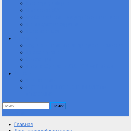
Готов к труду и обороне
Молодежь за ЗОЖ
Служба содействия трудоустройству выпускников
Противодействие коррупции
Полезные ссылки
Абитуриенту
Вступительные испытания при приеме на обучение.
Целевое обучение
Компетенции
Прием на обучение на 2026-2027 учебный год
Контакты
Обратная связь
ВНУТРЕННИЙ КОНТРОЛЬ ОЦЕНКИ КАЧЕСТВА
ОБРАЗОВАНИЯ
Найти:
Объявление
Главная
День жареной картошки