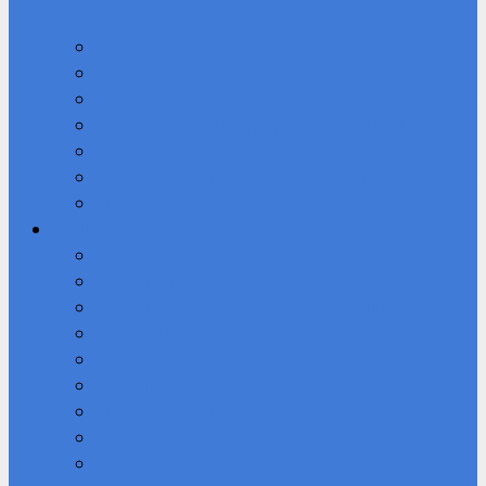
среда
Платные образовательные услуги
Финансово-хозяйственная деятельность
Вакантные места для приема (перевода) обучающихся
Стипендии и меры поддержки обучающихся
Международное сотрудничество
Организация питания в образовательной организации
Образовательные стандарты и требования
Воспитательная работа
Воспитательная работа
Медиацентр «Первые кадры»
Программы дополнительного образования
РДДМ «Движение Первых»
Поисковый отряд “Возрождение”
Музей техникума «Память»
Студенческий спортивный клуб
Студсовет
Студенческий театр