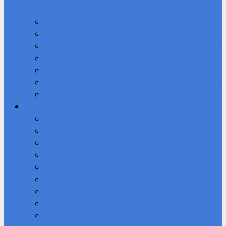
среда
Платные образовательные услуги
Финансово-хозяйственная деятельность
Вакантные места для приема (перевода) обучающихся
Стипендии и меры поддержки обучающихся
Международное сотрудничество
Организация питания в образовательной организации
Образовательные стандарты и требования
Воспитательная работа
Воспитательная работа
Медиацентр «Первые кадры»
Программы дополнительного образования
РДДМ «Движение Первых»
Поисковый отряд “Возрождение”
Музей техникума «Память»
Студенческий спортивный клуб
Студсовет
Студенческий театр