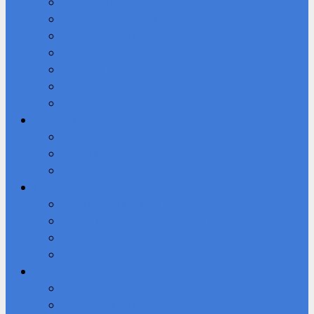
Кибердружина
Волонтерское объединение “Добролюбы”
Мы в ВКОНТАКТЕ
Студенческое научное общество (СНО)
Юнармия
Доступная среда
ВПК «Патриот»
Профессионалы
Демонстрационный экзамен 2026 году
Новости
Фотоальбом
IT-Куб
Официальный сайт IT-Куба
Общая информация О центре IT Куб
Документы Центра
Направления и программы
Студенту
Библиотека
Безопасный Интернет