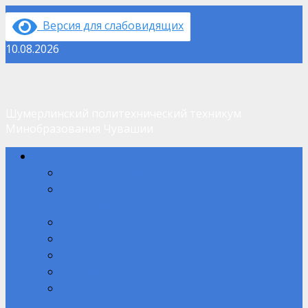
Перейти
Версия для слабовидящих
к
содержимому
10.08.2026
Шумерлинский политехнический техникум
Минобразования Чувашии
Основное
Сведения об ОО
меню
Основные сведения
Структура и органы управления образовательной
организацией
Документы
Образование
Руководство
Педагогический состав
Материально-техническое обеспечение и
оснащенность образовательного процесса. Доступная