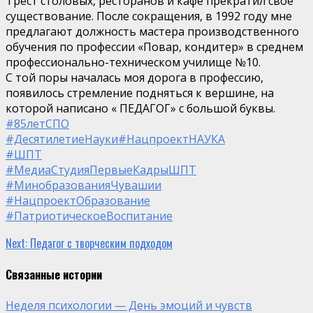
Трест столовых, ресторанов и кафе прекратил свое
существование. После сокращения, в 1992 году мне
предлагают должность мастера производственного
обучения по профессии «Повар, кондитер» в среднем
профессионально-техническом училище №10.
С той поры началась моя дорога в профессию,
появилось стремление подняться к вершине, на
которой написано « ПЕДАГОГ» с большой буквы.
#85летСПО
#ДесятилетиеНауки
#НацпроектНАУКА
#ШПТ
#МедиаСтудияПервыеКадрыШПТ
#МинобразованияЧувашии
#НацпроектОбразование
#ПатриотическоеВоспитание
Continue
Next:
Педагог с творческим подходом
Reading
Связанные истории
Неделя психологии — День эмоций и чувств