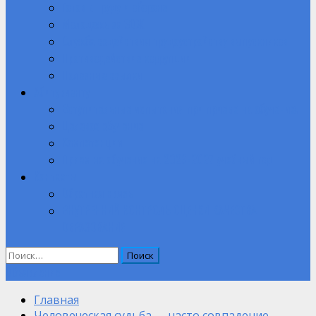
Готов к труду и обороне
Молодежь за ЗОЖ
Служба содействия трудоустройству выпускников
Противодействие коррупции
Полезные ссылки
Абитуриенту
Вступительные испытания при приеме на обучение.
Целевое обучение
Компетенции
Прием на обучение на 2026-2027 учебный год
Контакты
Обратная связь
ВНУТРЕННИЙ КОНТРОЛЬ ОЦЕНКИ КАЧЕСТВА
ОБРАЗОВАНИЯ
Найти:
Объявление
Главная
Человеческая судьба — часто совпадение