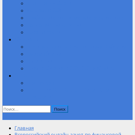
Готов к труду и обороне
Молодежь за ЗОЖ
Служба содействия трудоустройству выпускников
Противодействие коррупции
Полезные ссылки
Абитуриенту
Вступительные испытания при приеме на обучение.
Целевое обучение
Компетенции
Прием на обучение на 2026-2027 учебный год
Контакты
Обратная связь
ВНУТРЕННИЙ КОНТРОЛЬ ОЦЕНКИ КАЧЕСТВА
ОБРАЗОВАНИЯ
Найти:
Объявление
Главная
Всероссийский онлайн-зачет по финансовой