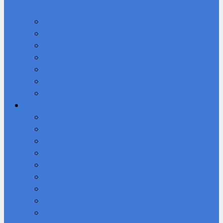
среда
Платные образовательные услуги
Финансово-хозяйственная деятельность
Вакантные места для приема (перевода) обучающихся
Стипендии и меры поддержки обучающихся
Международное сотрудничество
Организация питания в образовательной организации
Образовательные стандарты и требования
Воспитательная работа
Воспитательная работа
Медиацентр «Первые кадры»
Программы дополнительного образования
РДДМ «Движение Первых»
Поисковый отряд “Возрождение”
Музей техникума «Память»
Студенческий спортивный клуб
Студсовет
Студенческий театр