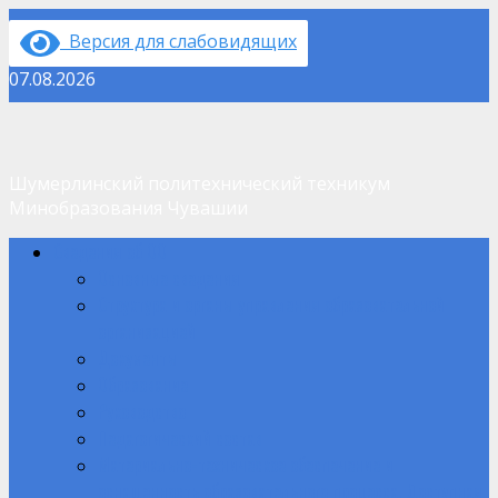
Перейти
Версия для слабовидящих
к
содержимому
07.08.2026
Шумерлинский политехнический техникум
Минобразования Чувашии
Основное
Сведения об ОО
меню
Основные сведения
Структура и органы управления образовательной
организацией
Документы
Образование
Руководство
Педагогический состав
Материально-техническое обеспечение и
оснащенность образовательного процесса. Доступная