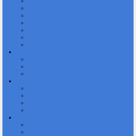
Кибердружина
Волонтерское объединение “Добролюбы”
Мы в ВКОНТАКТЕ
Студенческое научное общество (СНО)
Юнармия
Доступная среда
ВПК «Патриот»
Профессионалы
Демонстрационный экзамен 2026 году
Новости
Фотоальбом
IT-Куб
Официальный сайт IT-Куба
Общая информация О центре IT Куб
Документы Центра
Направления и программы
Студенту
Библиотека
Безопасный Интернет