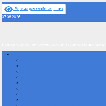
Перейти
Версия для слабовидящих
к
содержимому
07.08.2026
Шумерлинский политехнический техникум Минобраз
Основное
Сведения об ОО
меню
Основные сведения
Структура и органы управления образовательной орган
Документы
Образование
Руководство
Педагогический состав
Материально-техническое обеспечение и оснащенность
Платные образовательные услуги
Финансово-хозяйственная деятельность