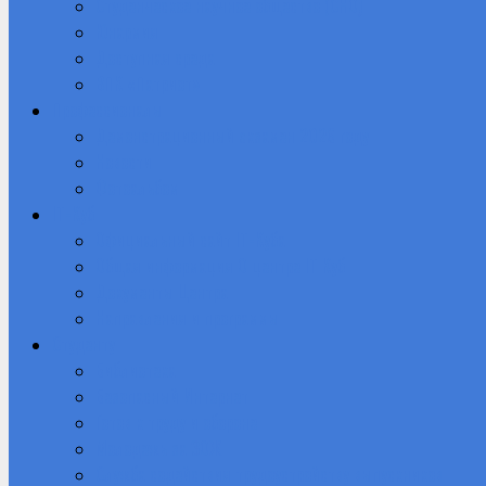
Студенческое научное общество (СНО)
Юнармия
Доступная среда
ВПК «Патриот»
Профессионалы
Демонстрационный экзамен 2026 году
Новости
Фотоальбом
IT-Куб
Официальный сайт IT-Куба
Общая информация О центре IT Куб
Документы Центра
Направления и программы
Студенту
Библиотека
Безопасный Интернет
Готов к труду и обороне
Молодежь за ЗОЖ
Служба содействия трудоустройству выпускников