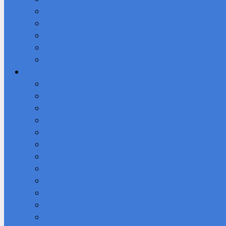
Вакантные места для приема (перевода) обучающихся
Стипендии и меры поддержки обучающихся
Международное сотрудничество
Организация питания в образовательной организации
Образовательные стандарты и требования
Воспитательная работа
Воспитательная работа
Медиацентр «Первые кадры»
Программы дополнительного образования
РДДМ «Движение Первых»
Поисковый отряд “Возрождение”
Музей техникума «Память»
Студенческий спортивный клуб
Студсовет
Студенческий театр
Кибердружина
Волонтерское объединение “Добролюбы”
Мы в ВКОНТАКТЕ