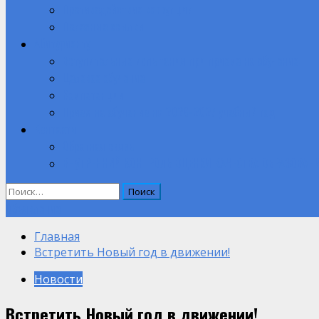
Противодействие коррупции
Полезные ссылки
Абитуриенту
Вступительные испытания при приеме на обучение.
Целевое обучение
Компетенции
Прием на обучение на 2026-2027 учебный год
Контакты
Обратная связь
ВНУТРЕННИЙ КОНТРОЛЬ ОЦЕНКИ КАЧЕСТВА ОБРАЗОВАН
Найти:
Объявление
Главная
Встретить Новый год в движении!
Новости
Встретить Новый год в движении!