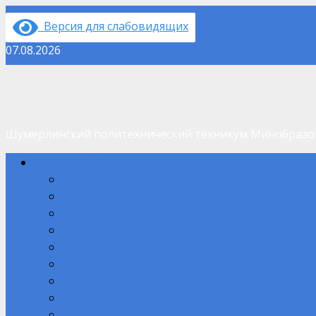
Перейти
Версия для слабовидящих
к
содержимому
07.08.2026
Шумерлинский политехнический техникум Минобраз
Основное
Сведения об ОО
меню
Основные сведения
Структура и органы управления образовательной орган
Документы
Образование
Руководство
Педагогический состав
Материально-техническое обеспечение и оснащенность
Платные образовательные услуги
Финансово-хозяйственная деятельность