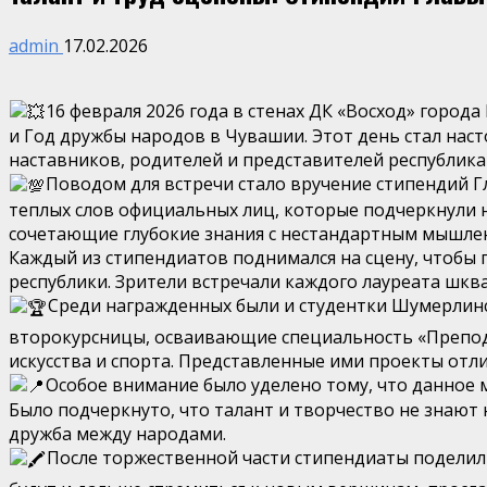
admin
17.02.2026
16 февраля 2026 года в стенах ДК «Восход» горо
и Год дружбы народов в Чувашии. Этот день стал на
наставников, родителей и представителей республик
Поводом для встречи стало вручение стипендий 
теплых слов официальных лиц, которые подчеркнули 
сочетающие глубокие знания с нестандартным мышлен
Каждый из стипендиатов поднимался на сцену, чтобы 
республики. Зрители встречали каждого лауреата шкв
Среди награжденных были и студентки Шумерлинс
второкурсницы, осваивающие специальность «Препода
искусства и спорта. Представленные ими проекты отл
Особое внимание было уделено тому, что данное 
Было подчеркнуто, что талант и творчество не знают
дружба между народами.
После торжественной части стипендиаты поделил