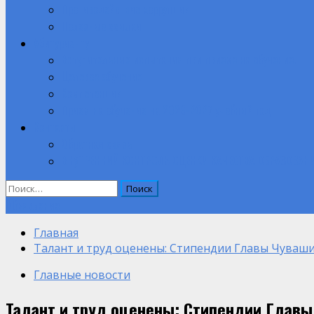
Противодействие коррупции
Полезные ссылки
Абитуриенту
Вступительные испытания при приеме на обучение.
Целевое обучение
Компетенции
Прием на обучение на 2026-2027 учебный год
Контакты
Обратная связь
ВНУТРЕННИЙ КОНТРОЛЬ ОЦЕНКИ КАЧЕСТВА ОБРАЗОВАН
Найти:
Объявление
Главная
Талант и труд оценены: Стипендии Главы Чуваши
Главные новости
Талант и труд оценены: Стипендии Главы