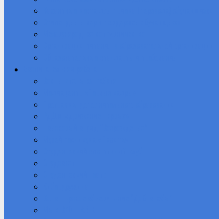
Вакантные места для приема (перевода) обучающихся
Стипендии и меры поддержки обучающихся
Международное сотрудничество
Организация питания в образовательной организации
Образовательные стандарты и требования
Воспитательная работа
Воспитательная работа
Медиацентр «Первые кадры»
Программы дополнительного образования
РДДМ «Движение Первых»
Поисковый отряд “Возрождение”
Музей техникума «Память»
Студенческий спортивный клуб
Студсовет
Студенческий театр
Кибердружина
Волонтерское объединение “Добролюбы”
Мы в ВКОНТАКТЕ