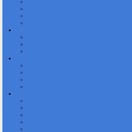
Студенческое научное общество (СНО)
Юнармия
Доступная среда
ВПК «Патриот»
Профессионалы
Демонстрационный экзамен 2026 году
Новости
Фотоальбом
IT-Куб
Официальный сайт IT-Куба
Общая информация О центре IT Куб
Документы Центра
Направления и программы
Студенту
Библиотека
Безопасный Интернет
Готов к труду и обороне
Молодежь за ЗОЖ
Служба содействия трудоустройству выпускников