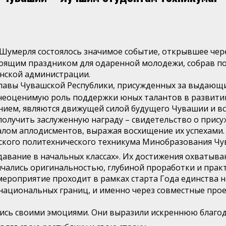
да Шумерля состоялось значимое событие, открывшее че
стоящим праздником для одаренной молодежи, собрав п
анской администрации.
Главы Чувашской Республики, присужденных за выдающи
неоценимую роль поддержки юных талантов в развитии 
ием, являются движущей силой будущего Чувашии и вс
получить заслуженную награду – свидетельство о прису
алом аплодисментов, выражая восхищение их успехами.
кого политехнического техникума Минобразования Чува
вание в начальных классах». Их достижения охватываю
ичались оригинальностью, глубиной проработки и прак
мероприятие проходит в рамках старта Года единства 
 национальных границ, и именно через совместные про
ись своими эмоциями. Они выразили искреннюю благод