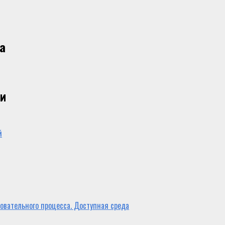
а
ии
й
овательного процесса. Доступная среда