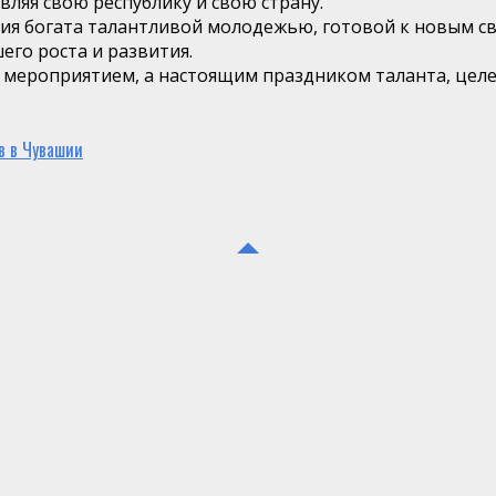
ляя свою республику и свою страну.
шия богата талантливой молодежью, готовой к новым с
го роста и развития.
 мероприятием, а настоящим праздником таланта, целе
в в Чувашии