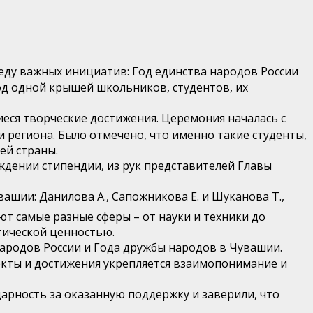
реду важных инициатив: Год единства народов России
од одной крышей школьников, студентов, их
еся творческие достижения. Церемония началась с
региона. Было отмечено, что именно такие студенты,
ей страны.
ждении стипендии, из рук представителей Главы
шии: Данилова А., Сапожникова Е. и Шуканова Т.,
т самые разные сферы – от науки и техники до
тической ценностью.
народов России и Года дружбы народов в Чувашии.
екты и достижения укрепляется взаимопонимание и
арность за оказанную поддержку и заверили, что