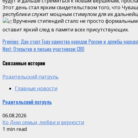
будут и дальше стремиться к новым вершинам, прослав
Этот день стал ярким свидетельством того, что Чува
республики служит мощным стимулом для их дальнейше
Вручение стипендий стало не просто формальным
оставит яркий след в памяти всех присутствующих.
Continue
Previous:
Дан старт Году единства народов России и дружбы народо
Next:
Открытки и письма участникам СВО
Reading
Связанные истории
Родительский патруль
Главные новости
Родительский патруль
06.08.2026
Ко Дню семьи, любви и верности
1 min read