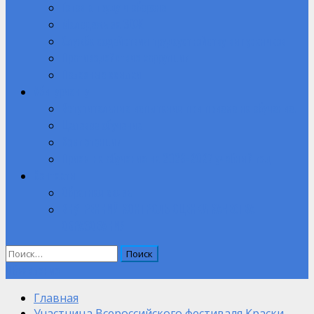
Готов к труду и обороне
Молодежь за ЗОЖ
Служба содействия трудоустройству выпускников
Противодействие коррупции
Полезные ссылки
Абитуриенту
Вступительные испытания при приеме на обучение.
Целевое обучение
Компетенции
Прием на обучение на 2026-2027 учебный год
Контакты
Обратная связь
ВНУТРЕННИЙ КОНТРОЛЬ ОЦЕНКИ КАЧЕСТВА
ОБРАЗОВАНИЯ
Найти:
Объявление
Главная
Участница Всероссийского фестиваля Краски