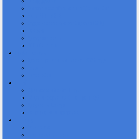
Кибердружина
Волонтерское объединение “Добролюбы”
Мы в ВКОНТАКТЕ
Студенческое научное общество (СНО)
Юнармия
Доступная среда
ВПК «Патриот»
Профессионалы
Демонстрационный экзамен 2026 году
Новости
Фотоальбом
IT-Куб
Официальный сайт IT-Куба
Общая информация О центре IT Куб
Документы Центра
Направления и программы
Студенту
Библиотека
Безопасный Интернет