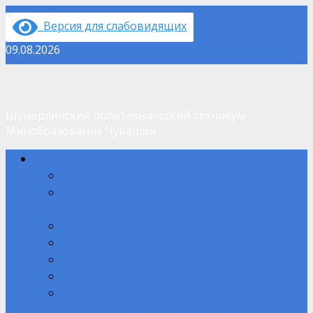
Перейти
Версия для слабовидящих
к
содержимому
09.08.2026
Шумерлинский политехнический техникум
Минобразования Чувашии
Основное
Сведения об ОО
меню
Основные сведения
Структура и органы управления образовательной
организацией
Документы
Образование
Руководство
Педагогический состав
Материально-техническое обеспечение и
оснащенность образовательного процесса. Доступная