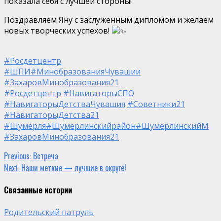
показала себя с лучшей стороны!
Поздравляем Яну с заслуженным дипломом и желаем
новых творческих успехов!
#Росдетцентр
#ШПИ
#МинобразованияЧувашии
#ЗахаровМинобразования21
#Росдетцентр
#НавигаторыСПО
#НавигаторыДетстваЧувашия
#Советники21
#НавигаторыДетства21
#Шумерля
#Шумерлинскийрайон
#ШумерлинскийМ
#ЗахаровМинобразования21
Continue
Previous:
Встреча
Next:
Наши меткие — лучшие в округе!
Reading
Связанные истории
Родительский патруль