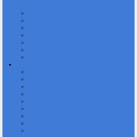
среда
Платные образовательные услуги
Финансово-хозяйственная деятельность
Вакантные места для приема (перевода) обучающихся
Стипендии и меры поддержки обучающихся
Международное сотрудничество
Организация питания в образовательной организации
Образовательные стандарты и требования
Воспитательная работа
Воспитательная работа
Медиацентр «Первые кадры»
Программы дополнительного образования
РДДМ «Движение Первых»
Поисковый отряд “Возрождение”
Музей техникума «Память»
Студенческий спортивный клуб
Студсовет
Студенческий театр