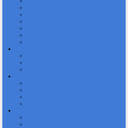
Кибердружина
Волонтерское объединение “Добролюбы”
Мы в ВКОНТАКТЕ
Студенческое научное общество (СНО)
Юнармия
Доступная среда
ВПК «Патриот»
Профессионалы
Демонстрационный экзамен 2026 году
Новости
Фотоальбом
IT-Куб
Официальный сайт IT-Куба
Общая информация О центре IT Куб
Документы Центра
Направления и программы
Студенту
Библиотека
Безопасный Интернет