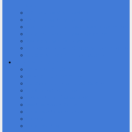
среда
Платные образовательные услуги
Финансово-хозяйственная деятельность
Вакантные места для приема (перевода) обучающихся
Стипендии и меры поддержки обучающихся
Международное сотрудничество
Организация питания в образовательной организации
Образовательные стандарты и требования
Воспитательная работа
Воспитательная работа
Медиацентр «Первые кадры»
Программы дополнительного образования
РДДМ «Движение Первых»
Поисковый отряд “Возрождение”
Музей техникума «Память»
Студенческий спортивный клуб
Студсовет
Студенческий театр