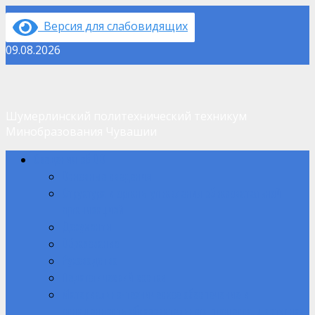
Перейти
Версия для слабовидящих
к
содержимому
09.08.2026
Шумерлинский политехнический техникум
Минобразования Чувашии
Основное
Сведения об ОО
меню
Основные сведения
Структура и органы управления образовательной
организацией
Документы
Образование
Руководство
Педагогический состав
Материально-техническое обеспечение и
оснащенность образовательного процесса. Доступная