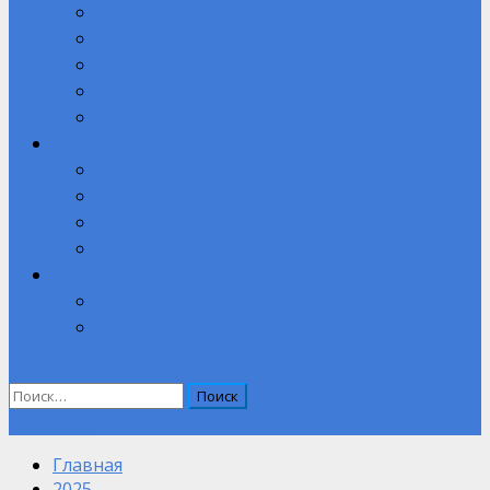
Готов к труду и обороне
Молодежь за ЗОЖ
Служба содействия трудоустройству выпускников
Противодействие коррупции
Полезные ссылки
Абитуриенту
Вступительные испытания при приеме на обучение.
Целевое обучение
Компетенции
Прием на обучение на 2026-2027 учебный год
Контакты
Обратная связь
ВНУТРЕННИЙ КОНТРОЛЬ ОЦЕНКИ КАЧЕСТВА
ОБРАЗОВАНИЯ
Найти:
Объявление
Главная
2025