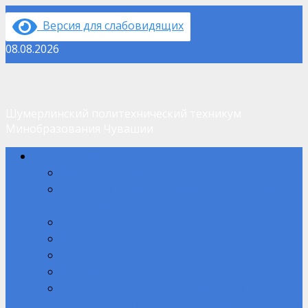
Перейти
Версия для слабовидящих
к
содержимому
08.08.2026
Шумерлинский политехнический техникум
Минобразования Чувашии
Основное
Сведения об ОО
меню
Основные сведения
Структура и органы управления образовательной
организацией
Документы
Образование
Руководство
Педагогический состав
Материально-техническое обеспечение и
оснащенность образовательного процесса. Доступная