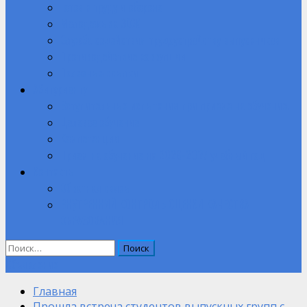
Готов к труду и обороне
Молодежь за ЗОЖ
Служба содействия трудоустройству выпускников
Противодействие коррупции
Полезные ссылки
Абитуриенту
Вступительные испытания при приеме на обучение.
Целевое обучение
Компетенции
Прием на обучение на 2026-2027 учебный год
Контакты
Обратная связь
ВНУТРЕННИЙ КОНТРОЛЬ ОЦЕНКИ КАЧЕСТВА
ОБРАЗОВАНИЯ
Найти:
Объявление
Главная
Прошла встреча студентов выпускных групп с