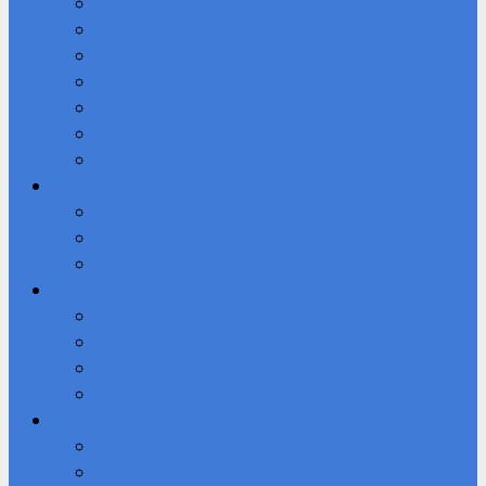
Кибердружина
Волонтерское объединение “Добролюбы”
Мы в ВКОНТАКТЕ
Студенческое научное общество (СНО)
Юнармия
Доступная среда
ВПК «Патриот»
Профессионалы
Демонстрационный экзамен 2026 году
Новости
Фотоальбом
IT-Куб
Официальный сайт IT-Куба
Общая информация О центре IT Куб
Документы Центра
Направления и программы
Студенту
Библиотека
Безопасный Интернет