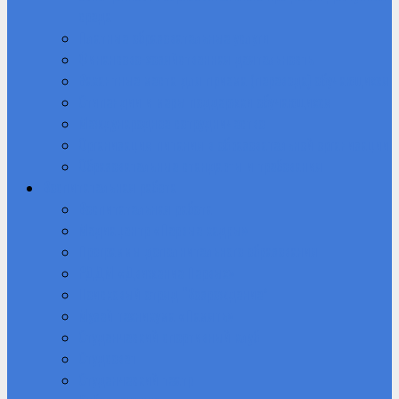
среда
Платные образовательные услуги
Финансово-хозяйственная деятельность
Вакантные места для приема (перевода) обучающихся
Стипендии и меры поддержки обучающихся
Международное сотрудничество
Организация питания в образовательной организации
Образовательные стандарты и требования
Воспитательная работа
Воспитательная работа
Медиацентр «Первые кадры»
Программы дополнительного образования
РДДМ «Движение Первых»
Поисковый отряд “Возрождение”
Музей техникума «Память»
Студенческий спортивный клуб
Студсовет
Студенческий театр