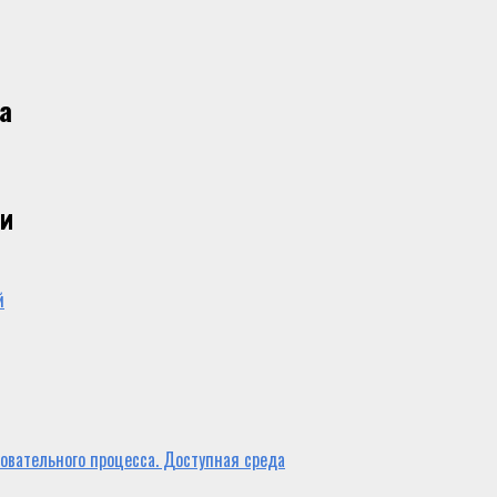
а
ии
й
овательного процесса. Доступная среда