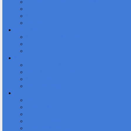
Студенческое научное общество (СНО)
Юнармия
Доступная среда
ВПК «Патриот»
Профессионалы
Демонстрационный экзамен 2026 году
Новости
Фотоальбом
IT-Куб
Официальный сайт IT-Куба
Общая информация О центре IT Куб
Документы Центра
Направления и программы
Студенту
Библиотека
Безопасный Интернет
Готов к труду и обороне
Молодежь за ЗОЖ
Служба содействия трудоустройству выпускников