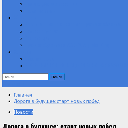
Противодействие коррупции
Полезные ссылки
Абитуриенту
Вступительные испытания при приеме на обучение.
Целевое обучение
Компетенции
Прием на обучение на 2026-2027 учебный год
Контакты
Обратная связь
ВНУТРЕННИЙ КОНТРОЛЬ ОЦЕНКИ КАЧЕСТВА ОБРАЗОВАН
Найти:
Объявление
Главная
Дорога в будущее: старт новых побед
Новости
Дорога в будущее: старт новых побед