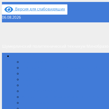
Перейти
Версия для слабовидящих
к
содержимому
06.08.2026
Шумерлинский политехнический техникум Минобраз
Основное
Сведения об ОО
меню
Основные сведения
Структура и органы управления образовательной орган
Документы
Образование
Руководство
Педагогический состав
Материально-техническое обеспечение и оснащенность
Платные образовательные услуги
Финансово-хозяйственная деятельность