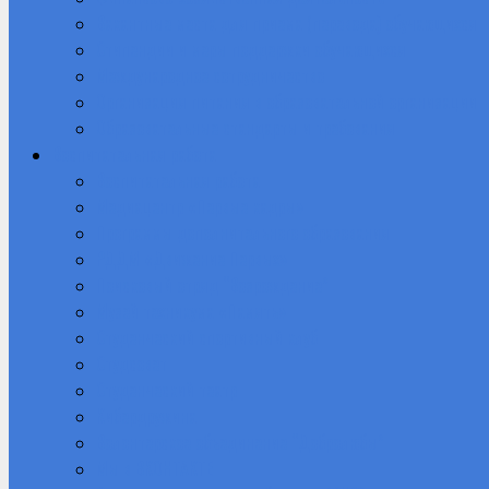
Вакантные места для приема (перевода) обучающихся
Стипендии и меры поддержки обучающихся
Международное сотрудничество
Организация питания в образовательной организации
Образовательные стандарты и требования
Воспитательная работа
Воспитательная работа
Медиацентр «Первые кадры»
Программы дополнительного образования
РДДМ «Движение Первых»
Поисковый отряд “Возрождение”
Музей техникума «Память»
Студенческий спортивный клуб
Студсовет
Студенческий театр
Кибердружина
Волонтерское объединение “Добролюбы”
Мы в ВКОНТАКТЕ