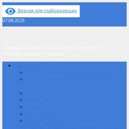
Перейти
Версия для слабовидящих
к
содержимому
07.08.2026
Шумерлинский политехнический техникум
Минобразования Чувашии
Основное
Сведения об ОО
меню
Основные сведения
Структура и органы управления образовательной
организацией
Документы
Образование
Руководство
Педагогический состав
Материально-техническое обеспечение и
оснащенность образовательного процесса. Доступная