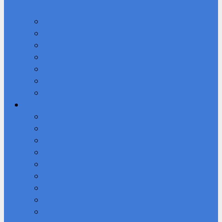
среда
Платные образовательные услуги
Финансово-хозяйственная деятельность
Вакантные места для приема (перевода) обучающихся
Стипендии и меры поддержки обучающихся
Международное сотрудничество
Организация питания в образовательной организации
Образовательные стандарты и требования
Воспитательная работа
Воспитательная работа
Медиацентр «Первые кадры»
Программы дополнительного образования
РДДМ «Движение Первых»
Поисковый отряд “Возрождение”
Музей техникума «Память»
Студенческий спортивный клуб
Студсовет
Студенческий театр