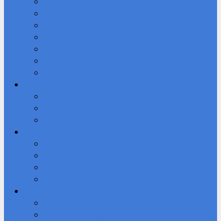
Кибердружина
Волонтерское объединение “Добролюбы”
Мы в ВКОНТАКТЕ
Студенческое научное общество (СНО)
Юнармия
Доступная среда
ВПК «Патриот»
Профессионалы
Демонстрационный экзамен 2026 году
Новости
Фотоальбом
IT-Куб
Официальный сайт IT-Куба
Общая информация О центре IT Куб
Документы Центра
Направления и программы
Студенту
Библиотека
Безопасный Интернет