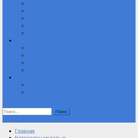
Готов к труду и обороне
Молодежь за ЗОЖ
Служба содействия трудоустройству выпускников
Противодействие коррупции
Полезные ссылки
Абитуриенту
Вступительные испытания при приеме на обучение.
Целевое обучение
Компетенции
Прием на обучение на 2026-2027 учебный год
Контакты
Обратная связь
ВНУТРЕННИЙ КОНТРОЛЬ ОЦЕНКИ КАЧЕСТВА
ОБРАЗОВАНИЯ
Найти:
Объявление
Главная
Награжден медалью