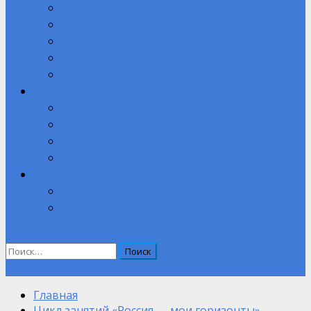
Готов к труду и обороне
Молодежь за ЗОЖ
Служба содействия трудоустройству выпускников
Противодействие коррупции
Полезные ссылки
Абитуриенту
Вступительные испытания при приеме на обучение.
Целевое обучение
Компетенции
Прием на обучение на 2026-2027 учебный год
Контакты
Обратная связь
ВНУТРЕННИЙ КОНТРОЛЬ ОЦЕНКИ КАЧЕСТВА
ОБРАЗОВАНИЯ
Найти:
Объявление
Главная
Цикл занятий «Россия — мои горизонты»