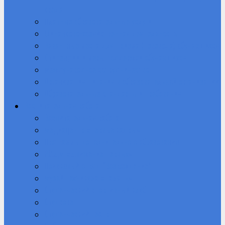
среда
Платные образовательные услуги
Финансово-хозяйственная деятельность
Вакантные места для приема (перевода) обучающихся
Стипендии и меры поддержки обучающихся
Международное сотрудничество
Организация питания в образовательной организации
Образовательные стандарты и требования
Воспитательная работа
Воспитательная работа
Медиацентр «Первые кадры»
Программы дополнительного образования
РДДМ «Движение Первых»
Поисковый отряд “Возрождение”
Музей техникума «Память»
Студенческий спортивный клуб
Студсовет
Студенческий театр