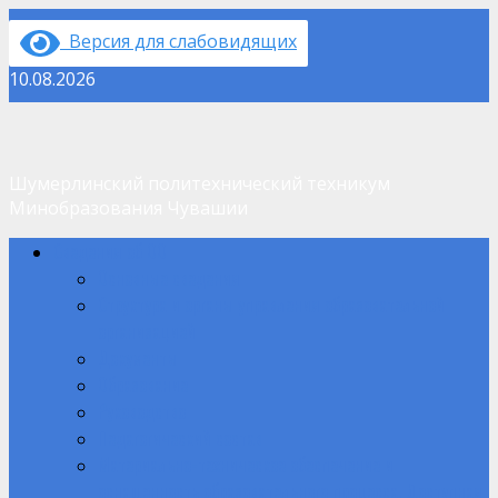
Перейти
Версия для слабовидящих
к
содержимому
10.08.2026
Шумерлинский политехнический техникум
Минобразования Чувашии
Основное
Сведения об ОО
меню
Основные сведения
Структура и органы управления образовательной
организацией
Документы
Образование
Руководство
Педагогический состав
Материально-техническое обеспечение и
оснащенность образовательного процесса. Доступная