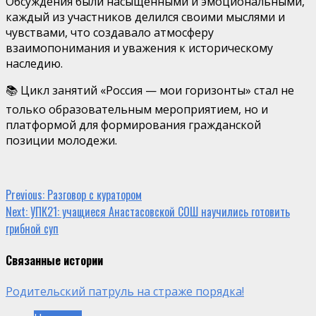
Обсуждения были насыщенными и эмоциональными,
каждый из участников делился своими мыслями и
чувствами, что создавало атмосферу
взаимопонимания и уважения к историческому
наследию.
📚 Цикл занятий «Россия — мои горизонты» стал не
только образовательным мероприятием, но и
платформой для формирования гражданской
позиции молодежи.
Continue
Previous:
Разговор с куратором
Next:
УПК21: учащиеся Анастасовской СОШ научились готовить
Reading
грибной суп
Связанные истории
Родительский патруль на страже порядка!