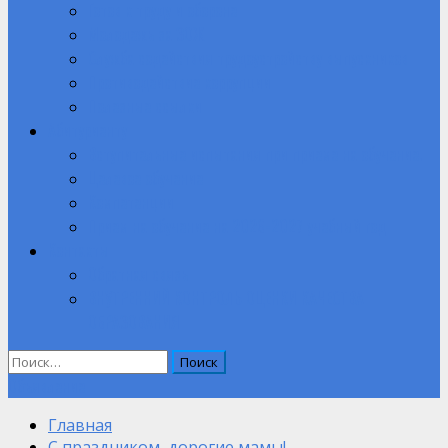
Готов к труду и обороне
Молодежь за ЗОЖ
Служба содействия трудоустройству выпускников
Противодействие коррупции
Полезные ссылки
Абитуриенту
Вступительные испытания при приеме на обучение.
Целевое обучение
Компетенции
Прием на обучение на 2026-2027 учебный год
Контакты
Обратная связь
ВНУТРЕННИЙ КОНТРОЛЬ ОЦЕНКИ КАЧЕСТВА
ОБРАЗОВАНИЯ
Найти:
Объявление
Главная
С праздником, дорогие мамы!