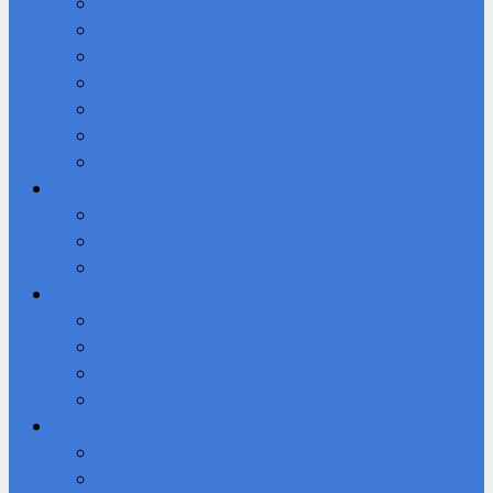
Кибердружина
Волонтерское объединение “Добролюбы”
Мы в ВКОНТАКТЕ
Студенческое научное общество (СНО)
Юнармия
Доступная среда
ВПК «Патриот»
Профессионалы
Демонстрационный экзамен 2026 году
Новости
Фотоальбом
IT-Куб
Официальный сайт IT-Куба
Общая информация О центре IT Куб
Документы Центра
Направления и программы
Студенту
Библиотека
Безопасный Интернет