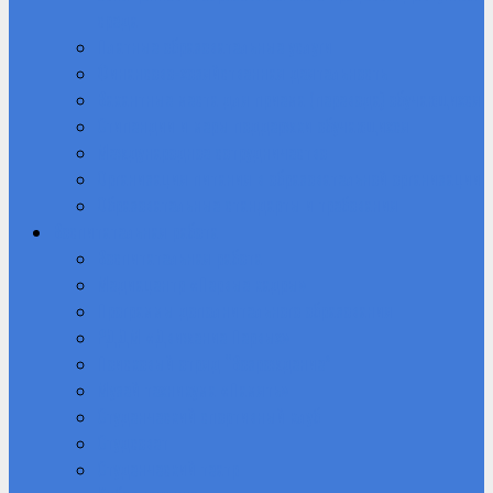
среда
Платные образовательные услуги
Финансово-хозяйственная деятельность
Вакантные места для приема (перевода) обучающихся
Стипендии и меры поддержки обучающихся
Международное сотрудничество
Организация питания в образовательной организации
Образовательные стандарты и требования
Воспитательная работа
Воспитательная работа
Медиацентр «Первые кадры»
Программы дополнительного образования
РДДМ «Движение Первых»
Поисковый отряд “Возрождение”
Музей техникума «Память»
Студенческий спортивный клуб
Студсовет
Студенческий театр