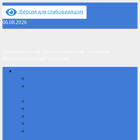
Перейти
Версия для слабовидящих
к
содержимому
06.08.2026
Шумерлинский политехнический техникум
Минобразования Чувашии
Основное
Сведения об ОО
меню
Основные сведения
Структура и органы управления образовательной
организацией
Документы
Образование
Руководство
Педагогический состав
Материально-техническое обеспечение и
оснащенность образовательного процесса. Доступная