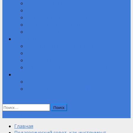
Готов к труду и обороне
Молодежь за ЗОЖ
Служба содействия трудоустройству выпускников
Противодействие коррупции
Полезные ссылки
Абитуриенту
Вступительные испытания при приеме на обучение.
Целевое обучение
Компетенции
Прием на обучение на 2026-2027 учебный год
Контакты
Обратная связь
ВНУТРЕННИЙ КОНТРОЛЬ ОЦЕНКИ КАЧЕСТВА
ОБРАЗОВАНИЯ
Найти:
Объявление
Главная
Педагогический совет, как инструмент