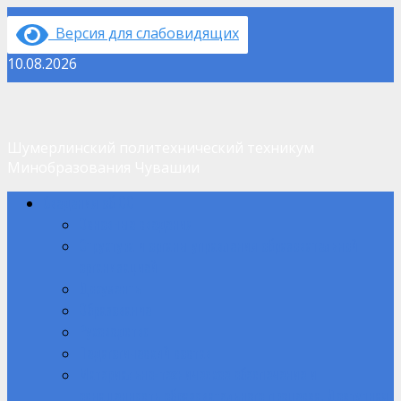
Перейти
Версия для слабовидящих
к
содержимому
10.08.2026
Шумерлинский политехнический техникум
Минобразования Чувашии
Основное
Сведения об ОО
меню
Основные сведения
Структура и органы управления образовательной
организацией
Документы
Образование
Руководство
Педагогический состав
Материально-техническое обеспечение и
оснащенность образовательного процесса. Доступная