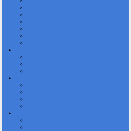
Кибердружина
Волонтерское объединение “Добролюбы”
Мы в ВКОНТАКТЕ
Студенческое научное общество (СНО)
Юнармия
Доступная среда
ВПК «Патриот»
Профессионалы
Демонстрационный экзамен 2026 году
Новости
Фотоальбом
IT-Куб
Официальный сайт IT-Куба
Общая информация О центре IT Куб
Документы Центра
Направления и программы
Студенту
Библиотека
Безопасный Интернет