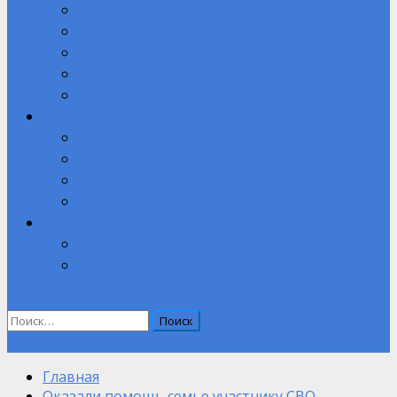
Готов к труду и обороне
Молодежь за ЗОЖ
Служба содействия трудоустройству выпускников
Противодействие коррупции
Полезные ссылки
Абитуриенту
Вступительные испытания при приеме на обучение.
Целевое обучение
Компетенции
Прием на обучение на 2026-2027 учебный год
Контакты
Обратная связь
ВНУТРЕННИЙ КОНТРОЛЬ ОЦЕНКИ КАЧЕСТВА
ОБРАЗОВАНИЯ
Найти:
Объявление
Главная
Оказали помощь семье участнику СВО