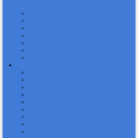
среда
Платные образовательные услуги
Финансово-хозяйственная деятельность
Вакантные места для приема (перевода) обучающихся
Стипендии и меры поддержки обучающихся
Международное сотрудничество
Организация питания в образовательной организации
Образовательные стандарты и требования
Воспитательная работа
Воспитательная работа
Медиацентр «Первые кадры»
Программы дополнительного образования
РДДМ «Движение Первых»
Поисковый отряд “Возрождение”
Музей техникума «Память»
Студенческий спортивный клуб
Студсовет
Студенческий театр