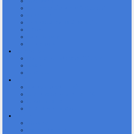
Кибердружина
Волонтерское объединение “Добролюбы”
Мы в ВКОНТАКТЕ
Студенческое научное общество (СНО)
Юнармия
Доступная среда
ВПК «Патриот»
Профессионалы
Демонстрационный экзамен 2026 году
Новости
Фотоальбом
IT-Куб
Официальный сайт IT-Куба
Общая информация О центре IT Куб
Документы Центра
Направления и программы
Студенту
Библиотека
Безопасный Интернет