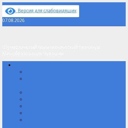
Перейти
Версия для слабовидящих
к
содержимому
07.08.2026
Шумерлинский политехнический техникум
Минобразования Чувашии
Основное
Сведения об ОО
меню
Основные сведения
Структура и органы управления образовательной
организацией
Документы
Образование
Руководство
Педагогический состав
Материально-техническое обеспечение и
оснащенность образовательного процесса. Доступная