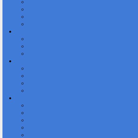
Студенческое научное общество (СНО)
Юнармия
Доступная среда
ВПК «Патриот»
Профессионалы
Демонстрационный экзамен 2026 году
Новости
Фотоальбом
IT-Куб
Официальный сайт IT-Куба
Общая информация О центре IT Куб
Документы Центра
Направления и программы
Студенту
Библиотека
Безопасный Интернет
Готов к труду и обороне
Молодежь за ЗОЖ
Служба содействия трудоустройству выпускников