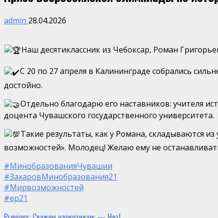
admin
28.04.2026
Наш десятиклассник из Чебоксар, Роман Григорье
С 20 по 27 апреля в Калининграде собрались силь
достойно.
Отдельно благодарю его наставников: учителя ис
доцента Чувашского государственного университета.
Такие результаты, как у Романа, складываются из
возможностей». Молодец! Желаю ему не останавливать
#МинобразованияЧувашии
#ЗахаровМинобразования21
#Мирвозможностей
#ер21
Previous:
Скажем наркотикам: — Нет!