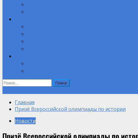
Противодействие коррупции
Полезные ссылки
Абитуриенту
Вступительные испытания при приеме на обучение.
Целевое обучение
Компетенции
Прием на обучение на 2026-2027 учебный год
Контакты
Обратная связь
ВНУТРЕННИЙ КОНТРОЛЬ ОЦЕНКИ КАЧЕСТВА ОБРАЗОВАН
Найти:
Объявление
Главная
Призё Всероссийской олимпиады по истории
Новости
Призё Всероссийской олимпиады по исто