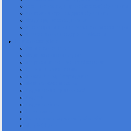
Вакантные места для приема (перевода) обучающихся
Стипендии и меры поддержки обучающихся
Международное сотрудничество
Организация питания в образовательной организации
Образовательные стандарты и требования
Воспитательная работа
Воспитательная работа
Медиацентр «Первые кадры»
Программы дополнительного образования
РДДМ «Движение Первых»
Поисковый отряд “Возрождение”
Музей техникума «Память»
Студенческий спортивный клуб
Студсовет
Студенческий театр
Кибердружина
Волонтерское объединение “Добролюбы”
Мы в ВКОНТАКТЕ