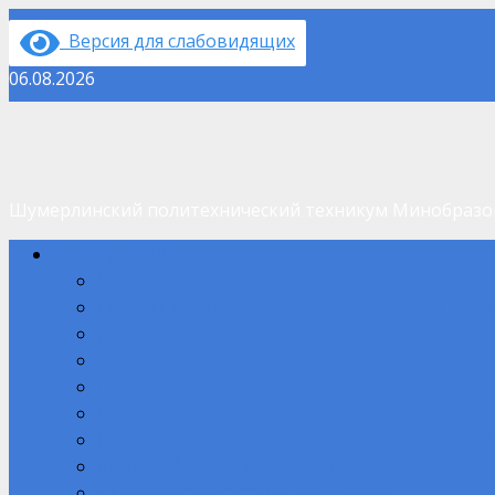
Перейти
Версия для слабовидящих
к
содержимому
06.08.2026
Шумерлинский политехнический техникум Минобраз
Основное
Сведения об ОО
меню
Основные сведения
Структура и органы управления образовательной орган
Документы
Образование
Руководство
Педагогический состав
Материально-техническое обеспечение и оснащенность
Платные образовательные услуги
Финансово-хозяйственная деятельность