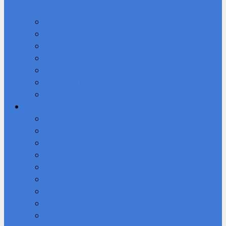
среда
Платные образовательные услуги
Финансово-хозяйственная деятельность
Вакантные места для приема (перевода) обучающихся
Стипендии и меры поддержки обучающихся
Международное сотрудничество
Организация питания в образовательной организации
Образовательные стандарты и требования
Воспитательная работа
Воспитательная работа
Медиацентр «Первые кадры»
Программы дополнительного образования
РДДМ «Движение Первых»
Поисковый отряд “Возрождение”
Музей техникума «Память»
Студенческий спортивный клуб
Студсовет
Студенческий театр