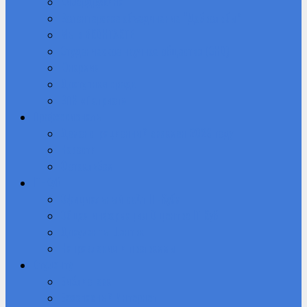
Кибердружина
Волонтерское объединение “Добролюбы”
Мы в ВКОНТАКТЕ
Студенческое научное общество (СНО)
Юнармия
Доступная среда
ВПК «Патриот»
Профессионалы
Демонстрационный экзамен 2026 году
Новости
Фотоальбом
IT-Куб
Официальный сайт IT-Куба
Общая информация О центре IT Куб
Документы Центра
Направления и программы
Студенту
Библиотека
Безопасный Интернет