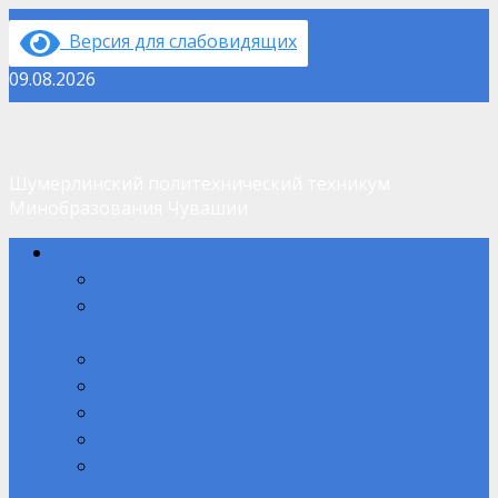
Перейти
Версия для слабовидящих
к
содержимому
09.08.2026
Шумерлинский политехнический техникум
Минобразования Чувашии
Основное
Сведения об ОО
меню
Основные сведения
Структура и органы управления образовательной
организацией
Документы
Образование
Руководство
Педагогический состав
Материально-техническое обеспечение и
оснащенность образовательного процесса. Доступная