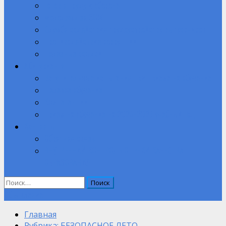
Готов к труду и обороне
Молодежь за ЗОЖ
Служба содействия трудоустройству выпускников
Противодействие коррупции
Полезные ссылки
Абитуриенту
Вступительные испытания при приеме на обучение.
Целевое обучение
Компетенции
Прием на обучение на 2026-2027 учебный год
Контакты
Обратная связь
ВНУТРЕННИЙ КОНТРОЛЬ ОЦЕНКИ КАЧЕСТВА
ОБРАЗОВАНИЯ
Найти:
Объявление
Главная
Рубрика: БЕЗОПАСНОЕ ЛЕТО