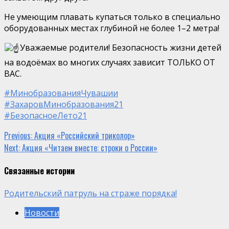
Не умеющим плавать купаться только в специально
оборудованных местах глубиной не более 1–2 метра!
Уважаемые родители! Безопасность жизни детей
на водоёмах во многих случаях зависит ТОЛЬКО ОТ
ВАС.
#МинобразованияЧувашии
#ЗахаровМинобразования21
#БезопасноеЛето21
Continue
Previous:
Акция «Российский триколор»
Next:
Акция «Читаем вместе: строки о России»
Reading
Связанные истории
Родительский патруль на страже порядка!
Новости