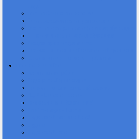
среда
Платные образовательные услуги
Финансово-хозяйственная деятельность
Вакантные места для приема (перевода) обучающихся
Стипендии и меры поддержки обучающихся
Международное сотрудничество
Организация питания в образовательной организации
Образовательные стандарты и требования
Воспитательная работа
Воспитательная работа
Медиацентр «Первые кадры»
Программы дополнительного образования
РДДМ «Движение Первых»
Поисковый отряд “Возрождение”
Музей техникума «Память»
Студенческий спортивный клуб
Студсовет
Студенческий театр