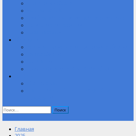
Готов к труду и обороне
Молодежь за ЗОЖ
Служба содействия трудоустройству выпускников
Противодействие коррупции
Полезные ссылки
Абитуриенту
Вступительные испытания при приеме на обучение.
Целевое обучение
Компетенции
Прием на обучение на 2026-2027 учебный год
Контакты
Обратная связь
ВНУТРЕННИЙ КОНТРОЛЬ ОЦЕНКИ КАЧЕСТВА
ОБРАЗОВАНИЯ
Найти:
Объявление
Главная
2025