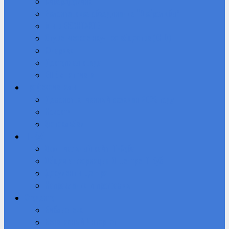
Кибердружина
Волонтерское объединение “Добролюбы”
Мы в ВКОНТАКТЕ
Студенческое научное общество (СНО)
Юнармия
Доступная среда
ВПК «Патриот»
Профессионалы
Демонстрационный экзамен 2026 году
Новости
Фотоальбом
IT-Куб
Официальный сайт IT-Куба
Общая информация О центре IT Куб
Документы Центра
Направления и программы
Студенту
Библиотека
Безопасный Интернет