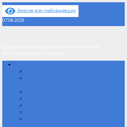
Перейти
Версия для слабовидящих
к
содержимому
07.08.2026
Шумерлинский политехнический техникум
Минобразования Чувашии
Основное
Сведения об ОО
меню
Основные сведения
Структура и органы управления образовательной
организацией
Документы
Образование
Руководство
Педагогический состав
Материально-техническое обеспечение и
оснащенность образовательного процесса. Доступная