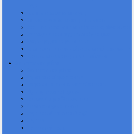
среда
Платные образовательные услуги
Финансово-хозяйственная деятельность
Вакантные места для приема (перевода) обучающихся
Стипендии и меры поддержки обучающихся
Международное сотрудничество
Организация питания в образовательной организации
Образовательные стандарты и требования
Воспитательная работа
Воспитательная работа
Медиацентр «Первые кадры»
Программы дополнительного образования
РДДМ «Движение Первых»
Поисковый отряд “Возрождение”
Музей техникума «Память»
Студенческий спортивный клуб
Студсовет
Студенческий театр