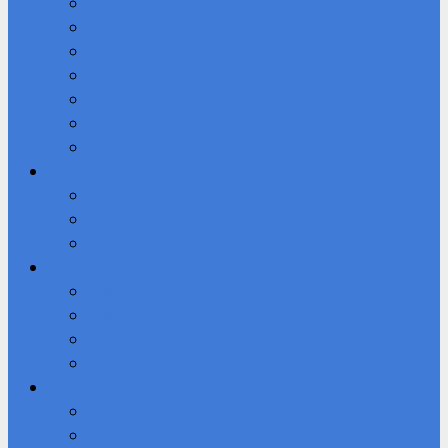
Кибердружина
Волонтерское объединение “Добролюбы”
Мы в ВКОНТАКТЕ
Студенческое научное общество (СНО)
Юнармия
Доступная среда
ВПК «Патриот»
Профессионалы
Демонстрационный экзамен 2026 году
Новости
Фотоальбом
IT-Куб
Официальный сайт IT-Куба
Общая информация О центре IT Куб
Документы Центра
Направления и программы
Студенту
Библиотека
Безопасный Интернет