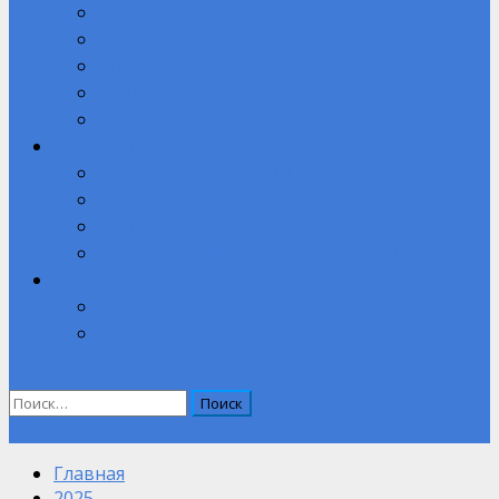
Готов к труду и обороне
Молодежь за ЗОЖ
Служба содействия трудоустройству выпускников
Противодействие коррупции
Полезные ссылки
Абитуриенту
Вступительные испытания при приеме на обучение.
Целевое обучение
Компетенции
Прием на обучение на 2026-2027 учебный год
Контакты
Обратная связь
ВНУТРЕННИЙ КОНТРОЛЬ ОЦЕНКИ КАЧЕСТВА
ОБРАЗОВАНИЯ
Найти:
Объявление
Главная
2025