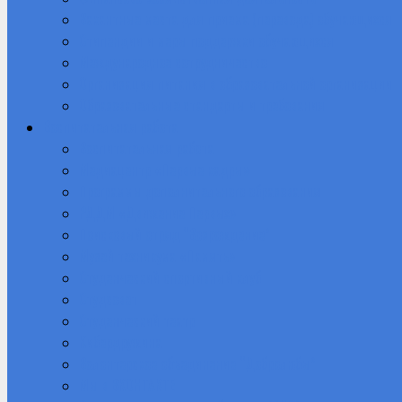
Вакантные места для приема (перевода) обучающихся
Стипендии и меры поддержки обучающихся
Международное сотрудничество
Организация питания в образовательной организации
Образовательные стандарты и требования
Воспитательная работа
Воспитательная работа
Медиацентр «Первые кадры»
Программы дополнительного образования
РДДМ «Движение Первых»
Поисковый отряд “Возрождение”
Музей техникума «Память»
Студенческий спортивный клуб
Студсовет
Студенческий театр
Кибердружина
Волонтерское объединение “Добролюбы”
Мы в ВКОНТАКТЕ