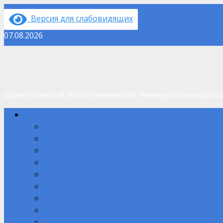
Перейти
Версия для слабовидящих
к
содержимому
07.08.2026
Шумерлинский политехнический техникум Минобраз
Основное
Сведения об ОО
меню
Основные сведения
Структура и органы управления образовательной орган
Документы
Образование
Руководство
Педагогический состав
Материально-техническое обеспечение и оснащенность
Платные образовательные услуги
Финансово-хозяйственная деятельность