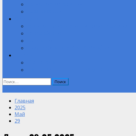
Противодействие коррупции
Полезные ссылки
Абитуриенту
Вступительные испытания при приеме на обучение.
Целевое обучение
Компетенции
Прием на обучение на 2026-2027 учебный год
Контакты
Обратная связь
ВНУТРЕННИЙ КОНТРОЛЬ ОЦЕНКИ КАЧЕСТВА ОБРАЗОВАН
Найти:
Объявление
Главная
2025
Май
29