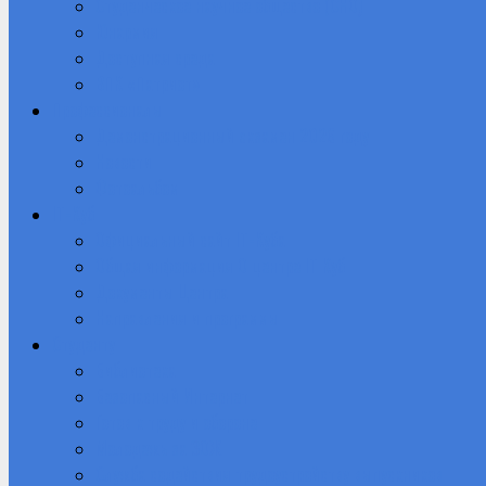
Студенческое научное общество (СНО)
Юнармия
Доступная среда
ВПК «Патриот»
Профессионалы
Демонстрационный экзамен 2026 году
Новости
Фотоальбом
IT-Куб
Официальный сайт IT-Куба
Общая информация О центре IT Куб
Документы Центра
Направления и программы
Студенту
Библиотека
Безопасный Интернет
Готов к труду и обороне
Молодежь за ЗОЖ
Служба содействия трудоустройству выпускников