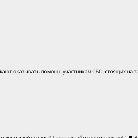
ают оказывать помощь участникам СВО, стоящих на защ
лки нашей страны? Тогда читайте внимательно! ⤵️ 🌳 В Р