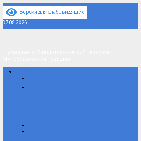
Перейти
Версия для слабовидящих
к
содержимому
07.08.2026
Шумерлинский политехнический техникум
Минобразования Чувашии
Основное
Сведения об ОО
меню
Основные сведения
Структура и органы управления образовательной
организацией
Документы
Образование
Руководство
Педагогический состав
Материально-техническое обеспечение и
оснащенность образовательного процесса. Доступная