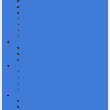
Кибердружина
Волонтерское объединение “Добролюбы”
Мы в ВКОНТАКТЕ
Студенческое научное общество (СНО)
Юнармия
Доступная среда
ВПК «Патриот»
Профессионалы
Демонстрационный экзамен 2026 году
Новости
Фотоальбом
IT-Куб
Официальный сайт IT-Куба
Общая информация О центре IT Куб
Документы Центра
Направления и программы
Студенту
Библиотека
Безопасный Интернет