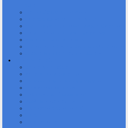
среда
Платные образовательные услуги
Финансово-хозяйственная деятельность
Вакантные места для приема (перевода) обучающихся
Стипендии и меры поддержки обучающихся
Международное сотрудничество
Организация питания в образовательной организации
Образовательные стандарты и требования
Воспитательная работа
Воспитательная работа
Медиацентр «Первые кадры»
Программы дополнительного образования
РДДМ «Движение Первых»
Поисковый отряд “Возрождение”
Музей техникума «Память»
Студенческий спортивный клуб
Студсовет
Студенческий театр