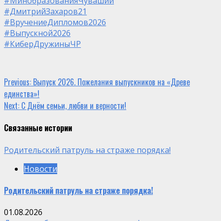
#МинобразованияЧувашии
#ДмитрийЗахаров21
#ВручениеДипломов2026
#Выпускной2026
#КиберДружиныЧР
Continue
Previous:
Выпуск 2026. Пожелания выпускников на «Древе
единства»!
Reading
Next:
С Днём семьи, любви и верности!
Связанные истории
Родительский патруль на страже порядка!
Новости
Родительский патруль на страже порядка!
01.08.2026