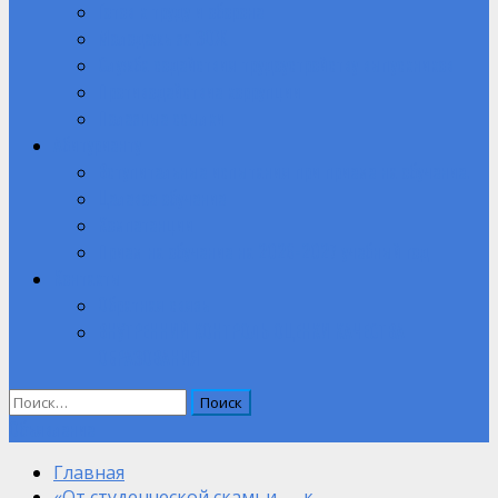
Готов к труду и обороне
Молодежь за ЗОЖ
Служба содействия трудоустройству выпускников
Противодействие коррупции
Полезные ссылки
Абитуриенту
Вступительные испытания при приеме на обучение.
Целевое обучение
Компетенции
Прием на обучение на 2026-2027 учебный год
Контакты
Обратная связь
ВНУТРЕННИЙ КОНТРОЛЬ ОЦЕНКИ КАЧЕСТВА
ОБРАЗОВАНИЯ
Найти:
Объявление
Главная
«От студенческой скамьи — к