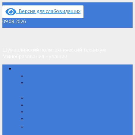
Перейти
Версия для слабовидящих
к
содержимому
09.08.2026
Шумерлинский политехнический техникум
Минобразования Чувашии
Основное
Сведения об ОО
меню
Основные сведения
Структура и органы управления образовательной
организацией
Документы
Образование
Руководство
Педагогический состав
Материально-техническое обеспечение и
оснащенность образовательного процесса. Доступная