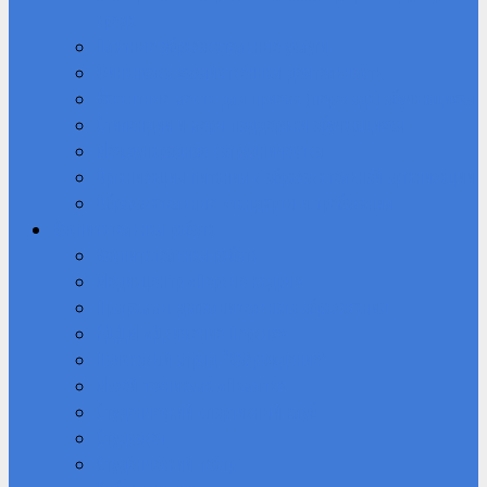
среда
Платные образовательные услуги
Финансово-хозяйственная деятельность
Вакантные места для приема (перевода) обучающихся
Стипендии и меры поддержки обучающихся
Международное сотрудничество
Организация питания в образовательной организации
Образовательные стандарты и требования
Воспитательная работа
Воспитательная работа
Медиацентр «Первые кадры»
Программы дополнительного образования
РДДМ «Движение Первых»
Поисковый отряд “Возрождение”
Музей техникума «Память»
Студенческий спортивный клуб
Студсовет
Студенческий театр