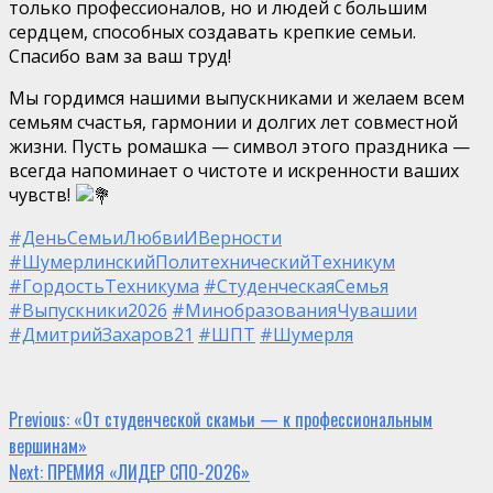
только профессионалов, но и людей с большим
сердцем, способных создавать крепкие семьи.
Спасибо вам за ваш труд!
Мы гордимся нашими выпускниками и желаем всем
семьям счастья, гармонии и долгих лет совместной
жизни. Пусть ромашка — символ этого праздника —
всегда напоминает о чистоте и искренности ваших
чувств!
#ДеньСемьиЛюбвиИВерности
#ШумерлинскийПолитехническийТехникум
#ГордостьТехникума
#СтуденческаяСемья
#Выпускники2026
#МинобразованияЧувашии
#ДмитрийЗахаров21
#ШПТ
#Шумерля
Continue
Previous:
«От студенческой скамьи — к профессиональным
вершинам»
Reading
Next:
ПРЕМИЯ «ЛИДЕР СПО-2026»