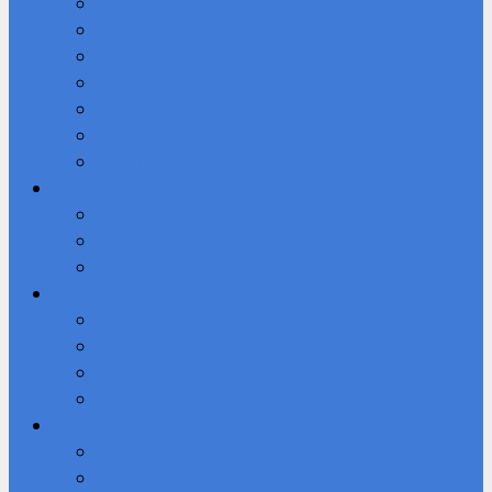
Кибердружина
Волонтерское объединение “Добролюбы”
Мы в ВКОНТАКТЕ
Студенческое научное общество (СНО)
Юнармия
Доступная среда
ВПК «Патриот»
Профессионалы
Демонстрационный экзамен 2026 году
Новости
Фотоальбом
IT-Куб
Официальный сайт IT-Куба
Общая информация О центре IT Куб
Документы Центра
Направления и программы
Студенту
Библиотека
Безопасный Интернет