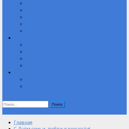
Готов к труду и обороне
Молодежь за ЗОЖ
Служба содействия трудоустройству выпускников
Противодействие коррупции
Полезные ссылки
Абитуриенту
Вступительные испытания при приеме на обучение.
Целевое обучение
Компетенции
Прием на обучение на 2026-2027 учебный год
Контакты
Обратная связь
ВНУТРЕННИЙ КОНТРОЛЬ ОЦЕНКИ КАЧЕСТВА
ОБРАЗОВАНИЯ
Найти:
Объявление
Главная
С Днём семьи, любви и верности!